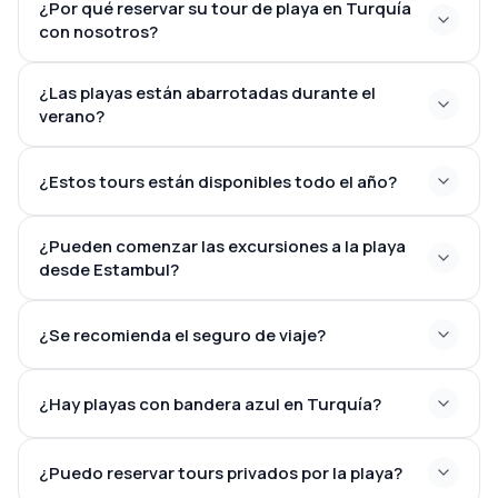
¿Por qué reservar su tour de playa en Turquía
con nosotros?
¿Las playas están abarrotadas durante el
Experiencia local con licencia
verano?
Hoteles cuidadosamente seleccionados
Itinerarios flexibles
¿Estos tours están disponibles todo el año?
Traslados al aeropuerto
Apoyo profesional antes y durante su viaje
Reserva online segura
¿Pueden comenzar las excursiones a la playa
desde Estambul?
Vacaciones de playa privadas y en grupo a medida
¿Se recomienda el seguro de viaje?
¿Hay playas con bandera azul en Turquía?
¿Puedo reservar tours privados por la playa?