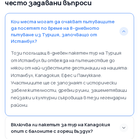
често задавани въпроси
Кои места могат да очакват пътуващите
да посетят по време на 8-дневното
пътуване из Турция, започващо от
Истанбул?
Този поглъщащ 8-дневен пакетен тур на Турция
от Истанбул ви отвежда на пътешествие до
някои от най-известните дестинации на нацията:
Истанбул, Кападокия, Ефес и Памуккале.
Участниците ще се запознаят с исторически
забележителности, древни руини, зашеметяващи
пейзажи и културни съкровища в тези легендарни
райони.
Включва ли пакетът за тур на Кападокия
опит с балоните с горещ въздух?