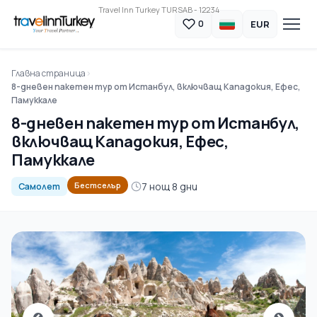
Travel Inn Turkey TURSAB - 12234
EUR
0
Главна страница
8-дневен пакетен тур от Истанбул, включващ Кападокия, Ефес,
Памуккале
8-дневен пакетен тур от Истанбул,
включващ Кападокия, Ефес,
Памуккале
7 нощ 8 дни
Бестселър
Самолет