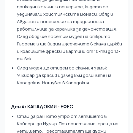
приказни комини и пещерите, където се
уединявали християнските монаси. Обяд в
Авзанос и посещение на традиционна
работилница за керамика за демонстрация.
След обяд ще посетим музея на открито
Гьореме и ще видим изсечените в скала църкви
и красивите фрески и картини от 10-ти до 13-
ти век.
След музея ще отидем до скалния замък
Учхисар за красив изглед към долините на
Кападокия. Нощувка в Кападокия.
Ден 4: КАПАДОКИЯ - ЕФЕС
Стаи за ранното утро от летището в
Кайсери до Измир. При пристигане, среща на
летището. Представителят ще държи