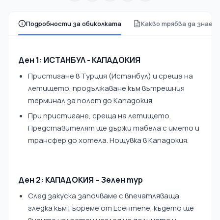
Подробности за обиколката
Какво трябва да знает
Ден 1: ИСТАНБУЛ - КАПАДОКИЯ
Пристигане в Турция (Истанбул) и среща на
летището, продължаване към вътрешния
терминал за полет до Кападокия.
При пристигане, среща на летището.
Представителят ще държи табела с името и
трансфер до хотела. Нощувка в Кападокия.
Ден 2: КАПАДОКИЯ – Зелен тур
След закуска започваме с впечатляваща
гледка към Гьореме от Есентепе, където ще