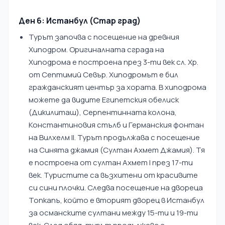
Ден 6: Истанбул (Стар град)
Турът започва с посещение на древния
Хиподром. Оригиналната сграда на
Хиподрома е построена през 3-ти век сл. Хр.
от Септимий Севър. Хиподромът е бил
гражданският център за хората. В хиподрома
можете да видите Египетския обелиск
(Дикилиташ), Серпентинната колона,
Константиновия стълб и Германския фонтан
на Вилхелм II. Турът продължава с посещение
на Синята джамия (Султан Ахмет Джамия). Тя
е построена от султан Ахмет I през 17-ти
век. Туристите са възхитени от красивите
си сини плочки. Следва посещение на двореца
Топкапъ, който е вторият дворец в Истанбул
за османските султани между 15-ти и 19-ти