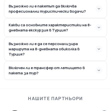
Възможно ли е пакетът да включва
пролетта,
професионални туристически водачи?
лятото и пиковите празнични периоди
Какви са основните характеристики на 8-
дневната екскурзия в Турция?
феите
Възможно ли е да се персонализира
комини в Кападокия, вечните руини на Ефес,
маршрута на 8-дневната обиколка в
зашеметяващите бели тераси от травертин в
Турция?
Памуккале и иконите на историческите места в
Истанбул
Света София
Синята
Включен ли е трансфер от летището в
джамия
пакета за тур?
прехвърляне до и от летището и трансфери
между хотели
НАШИТЕ ПАРТНЬОРИ