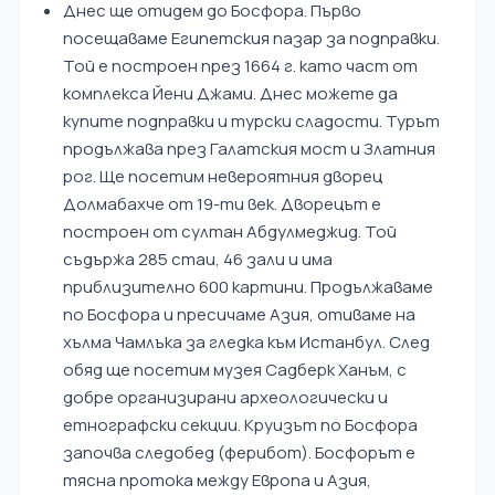
Днес ще отидем до Босфора. Първо
посещаваме Египетския пазар за подправки.
Той е построен през 1664 г. като част от
комплекса Йени Джами. Днес можете да
купите подправки и турски сладости. Турът
продължава през Галатския мост и Златния
рог. Ще посетим невероятния дворец
Долмабахче от 19-ти век. Дворецът е
построен от султан Абдулмеджид. Той
съдържа 285 стаи, 46 зали и има
приблизително 600 картини. Продължаваме
по Босфора и пресичаме Азия, отиваме на
хълма Чамлъка за гледка към Истанбул. След
обяд ще посетим музея Садберк Ханъм, с
добре организирани археологически и
етнографски секции. Круизът по Босфора
започва следобед (ферибот). Босфорът е
тясна протока между Европа и Азия,