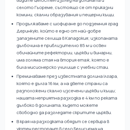
видите цялостен изглед на долината и
селото Гьореме, състоящо се от приказни
комини, скални образувания и пещерни къщи.
Продължаваме с шофиране до подземния град
Деринкую, който е едно от най-добре
запазените селища в Кападокия; изкопаната
дълбочина е приблизително 85 м и освен
обичайните рефектории, църкви и винарни,
има голяма стая на втория етаж, която е
била мисионерско училище с учебни стаи.
Преминаваме през известната долина Ілгара,
която е дълга 16 км, а на двете страни са
разположени скално изсечени църкви и къщи;
нашата неприятна разходка е 4 км по реката
дълбоко в долината, където можете
свободно да разгледате скритите църкви.
В края на разходката обядът се сервира в
уютен ресторант в село Белисирма на