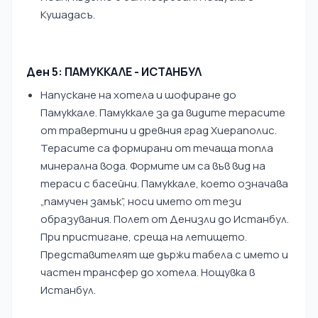
Кушадасъ.
Ден 5: ПАМУККАЛЕ - ИСТАНБУЛ
Напускане на хотела и шофиране до
Памуккале. Памуккале за да видите терасите
от травертини и древния град Хиераполис.
Терасите са формирани от течаща топла
минерална вода. Формите им са във вид на
тераси с басейни. Памуккале, което означава
„памучен замък”, носи името от тези
образувания. Полет от Денизли до Истанбул.
При пристигане, среща на летището.
Представителят ще държи табела с името и
частен трансфер до хотела. Нощувка в
Истанбул.