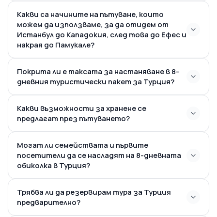
Какви са начините на пътуване, които
можем да използваме, за да отидем от
Истанбул до Кападокия, след това до Ефес и
накрая до Памукале?
Покрита ли е таксата за настаняване в 8-
вътрешни
полети и удобни
дневния туристически пакет за Турция?
наземни трансфери
Какви възможности за хранене се
предлагат през пътуването?
Могат ли семействата и първите
посетители да се насладят на 8-дневната
обиколка в Турция?
Трябва ли да резервирам тура за Турция
предварително?