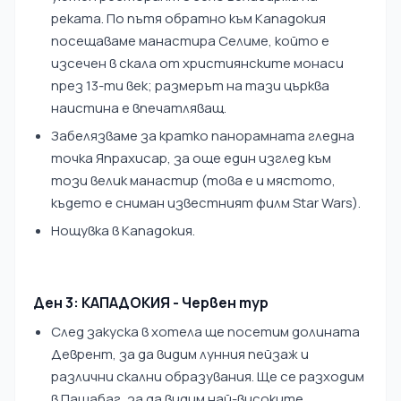
реката. По пътя обратно към Кападокия
посещаваме манастира Селиме, който е
изсечен в скала от християнските монаси
през 13-ти век; размерът на тази църква
наистина е впечатляващ.
Забелязваме за кратко панорамната гледна
точка Япрахисар, за още един изглед към
този велик манастир (това е и мястото,
където е сниман известният филм Star Wars).
Нощувка в Кападокия.
Ден 3: КАПАДОКИЯ - Червен тур
След закуска в хотела ще посетим долината
Деврент, за да видим лунния пейзаж и
различни скални образувания. Ще се разходим
в Пашабаг, за да видим най-високите