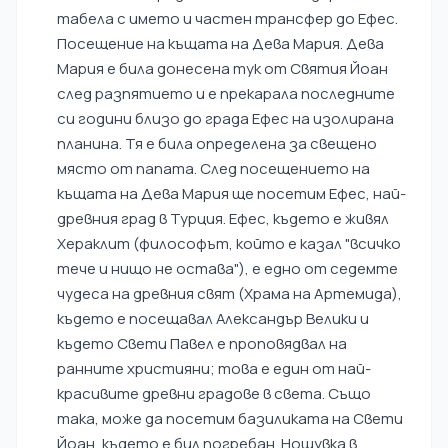
табела с името и частен трансфер до Ефес.
Посещение на къщата на Дева Мария. Дева
Мария е била донесена тук от Святия Йоан
след разпятието и е прекарала последните
си години близо до града Ефес на изолирана
планина. Тя е била определена за свещено
място от папата. След посещението на
къщата на Дева Мария ще посетим Ефес, най-
древния град в Турция. Ефес, където е живял
Хераклит (философът, който е казал "всичко
тече и нищо не остава"), е едно от седемте
чудеса на древния свят (Храма на Артемида),
където е посещавал Александър Велики и
където Свети Павел е проповядвал на
ранните християни; това е един от най-
красивите древни градове в света. Също
така, може да посетим базиликата на Свети
Йоан, където е бил погребан. Нощувка в