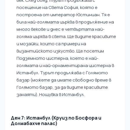
век. След обяд, турът продължава с
посещение на Света София, която е
построена от император Юстиниан. Тя е
била най-голямата църква в продължение на
много векове и днес е четвъртата най-
голяма църква в света. Ще видите красивите
и мозайки, които са примери на
византийското изкуство. Ще посетим
Подземното цистерна, което е най-
голямата и най-орнаментирана цистерна в
Истанбул. Турът продължава с Голямото
базар (можете да имате свободно време в
Голямото базар, за да видите красивите
занаяти). Нощувка в Истанбул.
Ден 7: Истанбул (Круиз по Босфора и
Долмабахче палас)