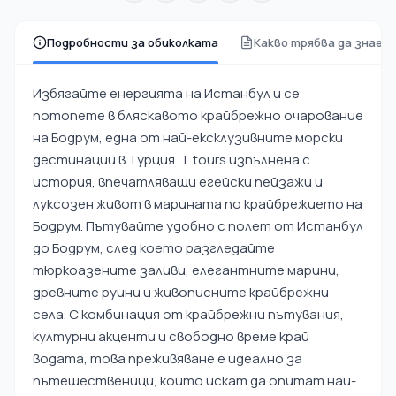
Подробности за обиколката
Какво трябва да знает
Избягайте енергията на Истанбул и се
потопете в бляскавото крайбрежно очарование
на Бодрум, една от най-ексклузивните морски
дестинации в Турция. Т tours изпълнена с
история, впечатляващи егейски пейзажи и
луксозен живот в марината по крайбрежието на
Бодрум. Пътувайте удобно с полет от Истанбул
до Бодрум, след което разгледайте
тюркоазените заливи, елегантните марини,
древните руини и живописните крайбрежни
села. С комбинация от крайбрежни пътувания,
културни акценти и свободно време край
водата, това преживяване е идеално за
пътешественици, които искат да опитат най-