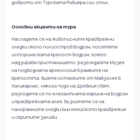
доброто от Турската Ривиера със стил.
Основни акценти на тура
Насладете се на живописните крайбрежни
гледки около полуостров Бодрум, посетете
историческата крепост Бодрум, която
надзирава пристанището, разгледайте Музея
на подводната археология в рамките на
крепостта, вижте останките от Мавзолея в
Халикарнас, някога Чудо на Древния свят,
разходете се по елегантната марина на Бодрум
и крайбрежната алея, възхитете се на
панорамните гледки към егейското крайбрежие
и скритите заливи.