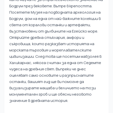
Бодрум през вековете. Вътре в крепостта.
Посетете Музея на подводната археология на
Бодрум, дом на една от най-важните колекции в
света от коралови останки и артефакти,
възстановени от дълбините на Егейско море.
Открийте древна стъклария, амфори и
съкровища, които разказват историята на
морската търговия и мореплавателските
цивилизации. След това ще посетим мавзолея в
Халикарнас, някога считан за една от Седемте
чудеса на древния свят. Въпреки че днес
оцеляват само основите и разпръснатите
останки, вашият гид ще ви помогне да
визуализирате мащаба и величието на този
монументален гроб и ще обясни неговото
значение в древната история.