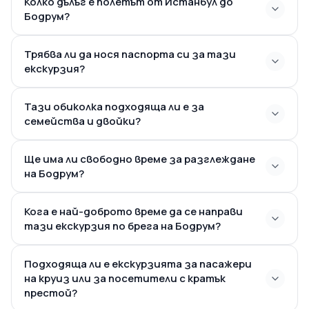
Колко дълъг е полетът от Истанбул до
Бодрум?
Трябва ли да нося паспорта си за тази
екскурзия?
Тази обиколка подходяща ли е за
семейства и двойки?
Ще има ли свободно време за разглеждане
на Бодрум?
Кога е най-доброто време да се направи
тази екскурзия по брега на Бодрум?
Подходяща ли е екскурзията за пасажери
на круиз или за посетители с кратък
престой?