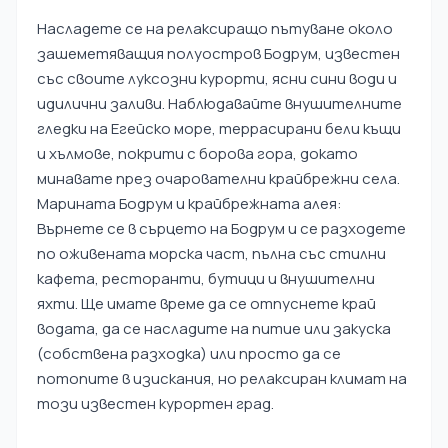
Насладете се на релаксиращо пътуване около
зашеметяващия полуостров Бодрум, известен
със своите луксозни курорти, ясни сини води и
идилични заливи. Наблюдавайте внушителните
гледки на Егейско море, террасирани бели къщи
и хълмове, покрити с борова гора, докато
минавате през очарователни крайбрежни села.
Марината Бодрум и крайбрежната алея:
Върнете се в сърцето на Бодрум и се разходете
по оживената морска част, пълна със стилни
кафета, ресторанти, бутици и внушителни
яхти. Ще имате време да се отпуснете край
водата, да се насладите на питие или закуска
(собствена разходка) или просто да се
потопите в изискания, но релаксиран климат на
този известен курортен град.