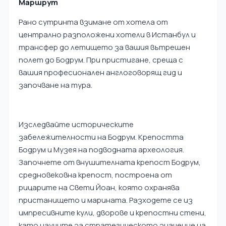
Маршрут
Рано сутринта взимане от хотела от
централно разположени хотели в Истанбул и
трансфер до летището за вашия вътрешен
полет до Бодрум. При пристигане, среща с
вашия професионален англоговорящ гид и
започване на тура.
Изследвайте историческите
забележителности на Бодрум. Крепостта
Бодрум и Музея на подводната археология.
Започнете от внушителната крепост Бодрум,
средновековна крепост, построена от
рицарите на Свети Йоан, която охранява
пристанището и марината. Разходете се из
импресивните кули, дворове и крепостни стени,
като научите за стратегическото значение на