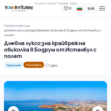
Travel Inn Turkey TURSAB - 12234
EUR
0
Главна страница
Дневна луксозна крайбрежна обиколка в Бодрум от Истанбул с
полет
Дневна луксозна крайбрежна
обиколка в Бодрум от Истанбул с
полет
1 ден
Популярен
Самолет