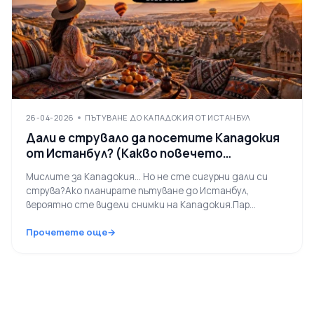
26-04-2026
ПЪТУВАНЕ ДО КАПАДОКИЯ ОТ ИСТАНБУЛ
Дали е струвало да посетите Кападокия
от Истанбул? (Какво повечето
пътешественици не осъзнават - 2026
Мислите за Кападокия... Но не сте сигурни дали си
ръководство)
струва?Ако планирате пътуване до Истанбул,
вероятно сте видели снимки на Кападокия.Пар...
Прочетете още