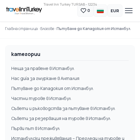
Travel Inn Turkey TURSAB - 12234
EUR
0
Главна страница
Блогове
Пътуване до Кападокия от Истанбул
категории
Неща за правене в Истанбул
Нас guía за гмуркане в Анталия
Пътуване до Кападокия от Истанбул
Частни турове в Истанбул
Съвети и ръководства за пътуване в Истанбул
Съвети за резервация на турове в Истанбул
Първи път в Истанбул
Истанбулски преживявания – Прегледи на турове и