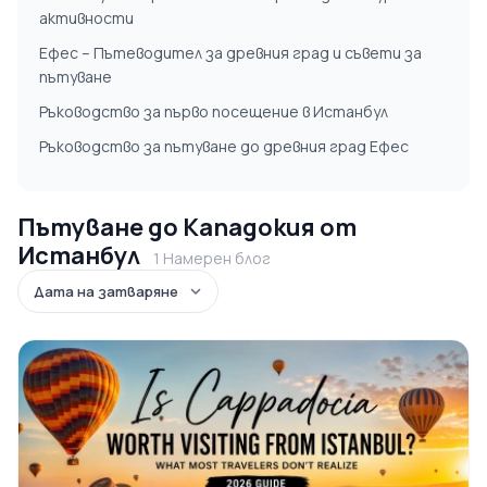
активности
Ефес – Пътеводител за древния град и съвети за
пътуване
Ръководство за първо посещение в Истанбул
Ръководство за пътуване до древния град Ефес
Пътуване до Кападокия от
Истанбул
1 Намерен блог