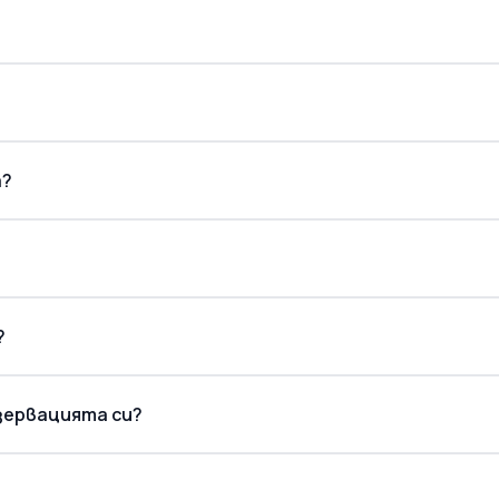
а?
?
езервацията си?