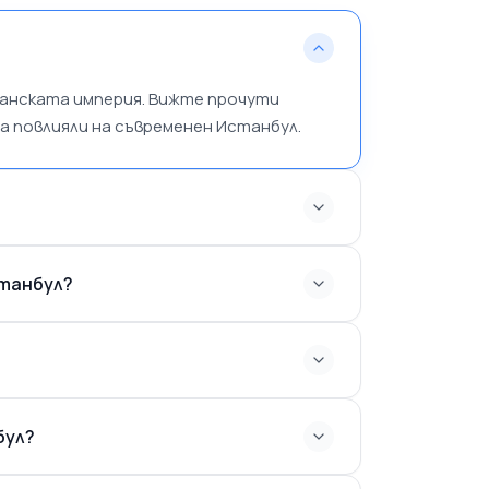
манската империя. Вижте прочути
 повлияли на съвременен Истанбул.
станбул?
бул?