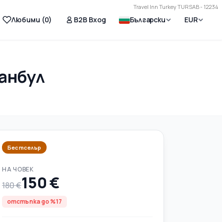
Travel Inn Turkey TURSAB - 12234
Любими (
0
)
B2B Вход
Български
EUR
анбул
Бестселър
НА ЧОВЕК
150 €
180 €
отстъпка до %17