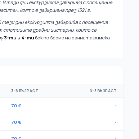
. В тези дни екскурзията завършва с посещение
асител, която е завършена през 1321 г.
В тези дни екскурзията завършва с посещение
от стотиците древни цистерни, които се
ду
3-ти и 4-ти
век по време на ранната римска
3-6 ВЪЗРАСТ
0-3 ВЪЗРАСТ
70 €
-
70 €
-
70 €
-