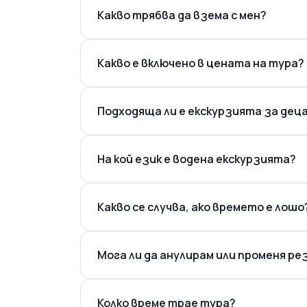
Какво трябва да взема с мен?
Какво е включено в цената на тура?
Подходяща ли е екскурзията за дец
На кой език е водена екскурзията?
Какво се случва, ако времето е лошо
Мога ли да анулирам или променя р
Колко време трае тура?