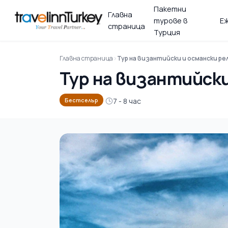
Пакетни
Главна
турове в
Е
страница
Турция
Главна страница
Тур на византийски и османски ре
Тур на византийски
7 - 8 час
Бестселър