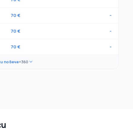
70 €
-
70 €
-
70 €
-
и повече
+360
си