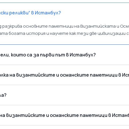
ски реликви“ в Истанбул?
од разкрива основните паметници на Византийската и Ос
а богата история и научете как тези две цивилизации са
ли, които са за първи път в Истанбул?
олка на византийските и османските паметници в И
ла?
 на византийските и османските паметници в Истан