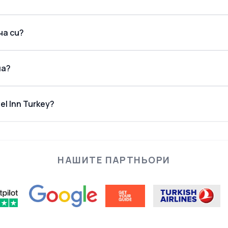
ча си?
на?
l Inn Turkey?
НАШИТЕ ПАРТНЬОРИ