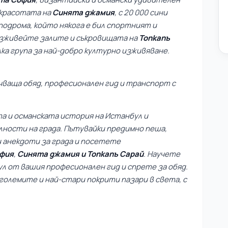
 красотата на
Синята джамия
, с 20 000 сини
подрома, който някога е бил спортният и
Изживейте залите и съкровищата на
Топкапъ
лка група за най-добро културно изживяване.
чваща обяд, професионален гид и транспорт с
а и османската история на Истанбул и
ости на града. Пътувайки предимно пеша,
 анекдоти за града и посетете
фия
,
Синята джамия
и Топкапъ Сарай
. Научете
л от вашия професионален гид и спрете за обяд.
-големите и най-стари покрити пазари в света, с