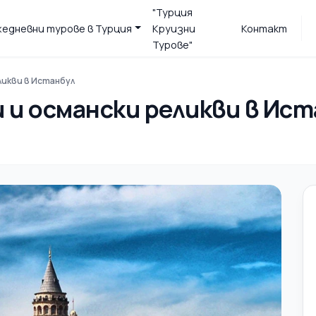
"Турция
жедневни турове в Турция
Круизни
Контакт
Турове"
ликви в Истанбул
 и османски реликви в Ист