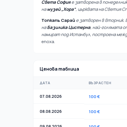
Света София
е затворена в понеделник
на
музей „Хора“
, църквата на Светия Сп
Топкапъ Сарай
е затворен в вторник. 
на
Базилика Цистерна
, най-голямата 
намират под Истанбул, построена меж
епоха.
Ценова таблица
ДАТА
ВЪЗРАСТЕН
07.08.2026
100 €
08.08.2026
100 €
09.08.2026
100 €