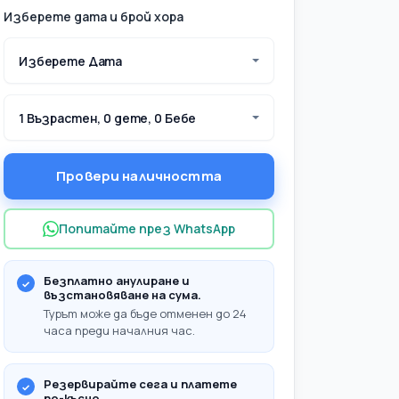
Изберете дата и брой хора
Изберете Дата
1 Възрастен, 0 дете, 0 Бебе
Провери наличността
Попитайте през WhatsApp
Безплатно анулиране и
възстановяване на сума.
Турът може да бъде отменен до 24
а вземете със себе си?
часа преди началния час.
Резервирайте сега и платете
по-късно.