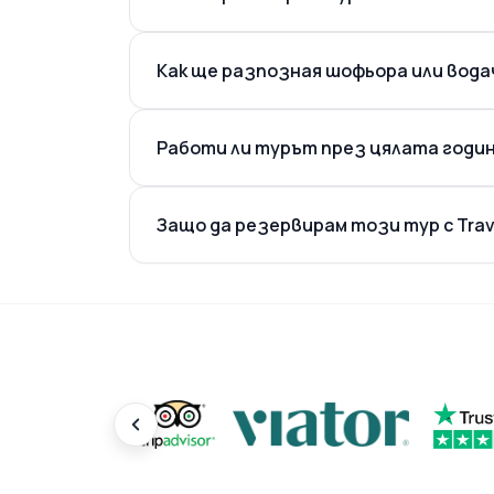
Как ще разпозная шофьора или вода
Работи ли турът през цялата годи
Защо да резервирам този тур с Trave