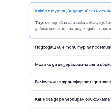
Какво е турът „Византийски и осман
Тази целодневна обиколка с екскурзов
забележителности, разгледайте тяхнат
Подходящ ли е този тур за посетите
Мога ли да резервирам частна обик
Включен ли е трансфер от и до хоте
Как мога да резервирам обиколката