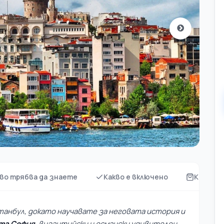
во трябва да знаете
Какво е включено
Какво д
анбул, докато научавате за неговата история и
та София
, византийски и османски удивителен