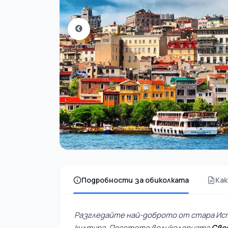
Подробности за обиколката
Как
Разгледайте най-доброто от стара Ист
култура. Посетете великолепната
Све