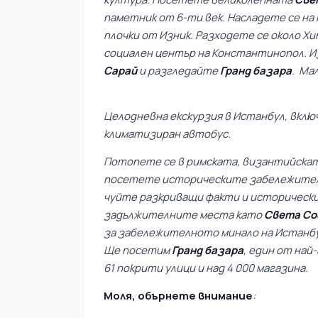
паметник от 6-ти век. Насладете се на
плочки от Изник. Разходете се около Хи
социален център на Константинопол. 
Сарай
и разгледайте
Гранд базара
. Ма
Целодневна екскурзия в Истанбул, вклю
климатизиран автобус.
Потопете се в римската, византийскат
посетете историческите забележителн
чуйте разкриващи факти и исторически
задължителните места като
Света Со
за забележителното минало на Истанбу
Ще посетим
Гранд базара
, един от най
61 покрити улици и над 4 000 магазина.
Моля, обърнете внимание
: