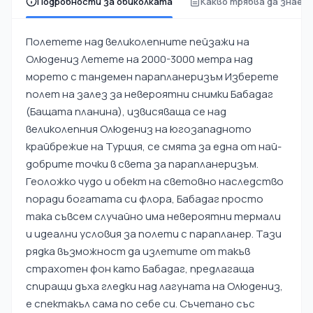
Подробности за обиколката
Какво трябва да знает
Полетете над великолепните пейзажи на
Олюдениз Летете на 2000-3000 метра над
морето с тандемен парапланеризъм Изберете
полет на залез за невероятни снимки Бабадаг
(Бащата планина), извисяваща се над
великолепния Олюдениз на югозападното
крайбрежие на Турция, се смята за една от най-
добрите точки в света за парапланеризъм.
Геоложко чудо и обект на световно наследство
поради богатата си флора, Бабадаг просто
така съвсем случайно има невероятни термали
и идеални условия за полети с парапланер. Тази
рядка възможност да излетите от такъв
страхотен фон като Бабадаг, предлагаща
спиращи дъха гледки над лагуната на Олюдениз,
е спектакъл сама по себе си. Съчетано със