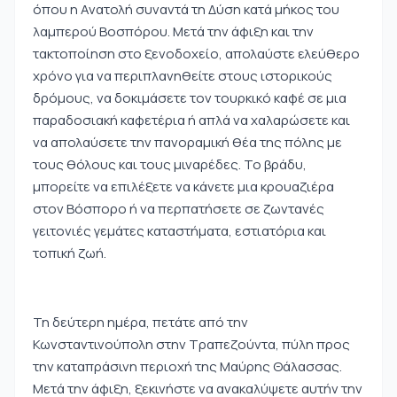
όπου η Ανατολή συναντά τη Δύση κατά μήκος του
λαμπερού Βοσπόρου. Μετά την άφιξη και την
τακτοποίηση στο ξενοδοχείο, απολαύστε ελεύθερο
χρόνο για να περιπλανηθείτε στους ιστορικούς
δρόμους, να δοκιμάσετε τον τουρκικό καφέ σε μια
παραδοσιακή καφετέρια ή απλά να χαλαρώσετε και
να απολαύσετε την πανοραμική θέα της πόλης με
τους θόλους και τους μιναρέδες. Το βράδυ,
μπορείτε να επιλέξετε να κάνετε μια κρουαζιέρα
στον Βόσπορο ή να περπατήσετε σε ζωντανές
γειτονιές γεμάτες καταστήματα, εστιατόρια και
τοπική ζωή.
Τη δεύτερη ημέρα, πετάτε από την
Κωνσταντινούπολη στην Τραπεζούντα, πύλη προς
την καταπράσινη περιοχή της Μαύρης Θάλασσας.
Μετά την άφιξη, ξεκινήστε να ανακαλύψετε αυτήν την