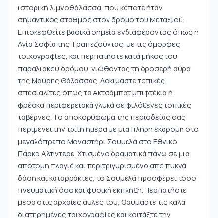
ιστορική λιμνοθάλασσα, που κάποτε ήταν
σημαντικός σταθμός στον δρόμο του Μεταξιού.
Επισκεφθείτε βασικά σημεία ενδιαφέροντος όπως η
Αγία Σοφία της Τραπεζούντας, με τις όμορφες
τοιχογραφίες, και περπατήστε κατά μήκος του
παραλιακού δρόμου, νιώθοντας τη δροσερή αύρα
της Μαύρης Θάλασσας. Δοκιμάστε τοπικές
σπεσιαλίτες όπως τα Ακτσάμπατ μπιφτέκια ή
φρέσκα περιφερειακά γλυκά σε φιλόξενες τοπικές
ταβέρνες. Το αποκορύφωμα της περιοδείας σας
περιμένει την τρίτη ημέρα με μια πλήρη εκδρομή στο
μεγαλόπρεπο Μοναστήρι Σουμελά στο Εθνικό
Πάρκο Αλτίντερε. Χτισμένο δραματικά πάνω σε μια
απότομη πλαγιά και περιτριγυρισμένο από πυκνά
δάση και καταρράκτες, το Σουμελά προσφέρει τόσο
πνευματική όσο και φυσική εκπληξη. Περπατήστε
μέσα στις αρχαίες αυλές του, θαυμάστε τις καλά
διατηρημένες τοιχογραφίες και κοιτάξτε την