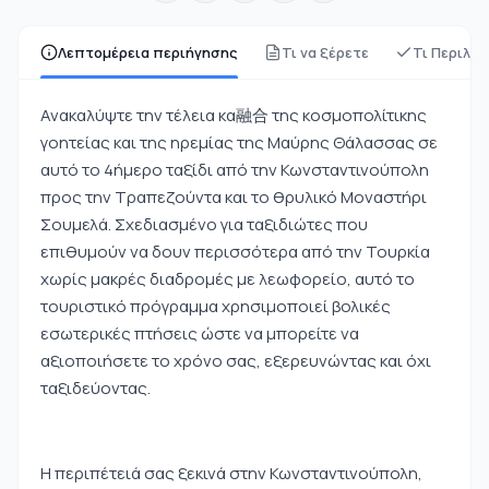
Λεπτομέρεια περιήγησης
Τι να ξέρετε
Τι Περιλα
Ανακαλύψτε την τέλεια κα融合 της κοσμοπολίτικης
γοητείας και της ηρεμίας της Μαύρης Θάλασσας σε
αυτό το 4ήμερο ταξίδι από την Κωνσταντινούπολη
προς την Τραπεζούντα και το θρυλικό Μοναστήρι
Σουμελά. Σχεδιασμένο για ταξιδιώτες που
επιθυμούν να δουν περισσότερα από την Τουρκία
χωρίς μακρές διαδρομές με λεωφορείο, αυτό το
τουριστικό πρόγραμμα χρησιμοποιεί βολικές
εσωτερικές πτήσεις ώστε να μπορείτε να
αξιοποιήσετε το χρόνο σας, εξερευνώντας και όχι
ταξιδεύοντας.
Η περιπέτειά σας ξεκινά στην Κωνσταντινούπολη,