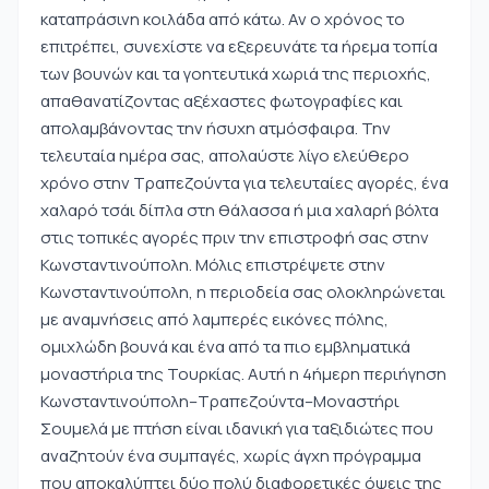
καταπράσινη κοιλάδα από κάτω. Αν ο χρόνος το
επιτρέπει, συνεχίστε να εξερευνάτε τα ήρεμα τοπία
των βουνών και τα γοητευτικά χωριά της περιοχής,
απαθανατίζοντας αξέχαστες φωτογραφίες και
απολαμβάνοντας την ήσυχη ατμόσφαιρα. Την
τελευταία ημέρα σας, απολαύστε λίγο ελεύθερο
χρόνο στην Τραπεζούντα για τελευταίες αγορές, ένα
χαλαρό τσάι δίπλα στη θάλασσα ή μια χαλαρή βόλτα
στις τοπικές αγορές πριν την επιστροφή σας στην
Κωνσταντινούπολη. Μόλις επιστρέψετε στην
Κωνσταντινούπολη, η περιοδεία σας ολοκληρώνεται
με αναμνήσεις από λαμπερές εικόνες πόλης,
ομιχλώδη βουνά και ένα από τα πιο εμβληματικά
μοναστήρια της Τουρκίας. Αυτή η 4ήμερη περιήγηση
Κωνσταντινούπολη–Τραπεζούντα–Μοναστήρι
Σουμελά με πτήση είναι ιδανική για ταξιδιώτες που
αναζητούν ένα συμπαγές, χωρίς άγχη πρόγραμμα
που αποκαλύπτει δύο πολύ διαφορετικές όψεις της