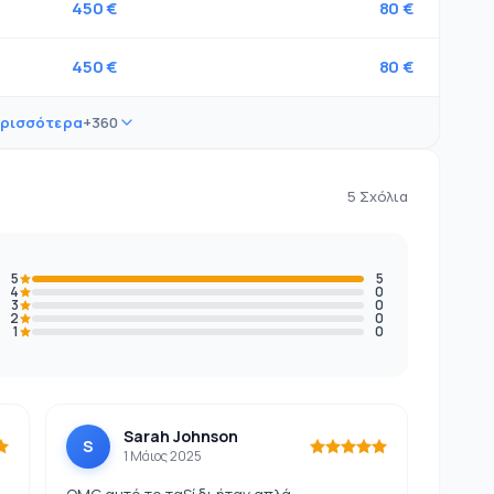
450 €
80 €
450 €
80 €
ερισσότερα
+360
5 Σχόλια
5
5
4
0
3
0
2
0
1
0
Sarah Johnson
S
1 Μάιος 2025