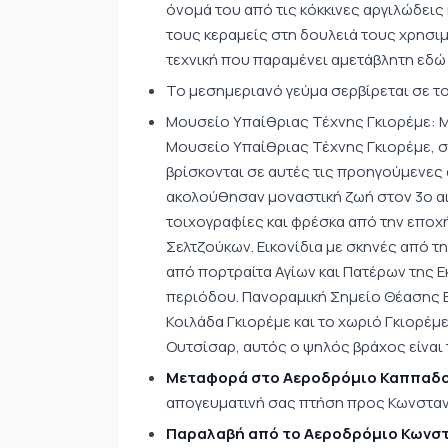
όνομά του από τις κόκκινες αργιλώδει
τους κεραμείς στη δουλειά τους χρησ
τεχνική που παραμένει αμετάβλητη εδώ κ
Το μεσημεριανό γεύμα σερβίρεται σε το
Μουσείο Υπαίθριας Τέχνης Γκιορέμε: Μ
Μουσείο Υπαίθριας Τέχνης Γκιορέμε, σ
βρίσκονται σε αυτές τις προηγούμενε
ακολούθησαν μοναστική ζωή στον 3ο αιώ
τοιχογραφίες και φρέσκα από την εποχή
Σελτζούκων. Εικονίδια με σκηνές από τ
από πορτραίτα Αγίων και Πατέρων της Ε
περιόδου. Πανοραμική Σημείο Θέασης Ε
Κοιλάδα Γκιορέμε και το χωριό Γκιορέμ
Ουτσίσαρ, αυτός ο ψηλός βράχος είναι
Μεταφορά στο Αεροδρόμιο Καππαδο
απογευματινή σας πτήση προς Κωνσταν
Παραλαβή από το Αεροδρόμιο Κωνσ