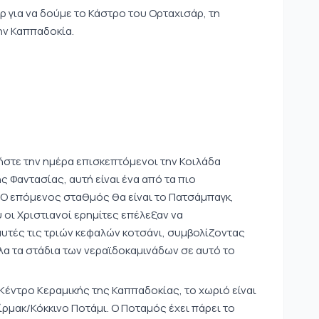
 για να δούμε το Κάστρο του Ορταχισάρ, τη
ην Καππαδοκία.
ήστε την ημέρα επισκεπτόμενοι την Κοιλάδα
ς Φαντασίας, αυτή είναι ένα από τα πιο
 Ο επόμενος σταθμός θα είναι το Πατσάμπαγκ,
οι Χριστιανοί ερημίτες επέλεξαν να
αυτές τις τριών κεφαλών κοτσάνι, συμβολίζοντας
 όλα τα στάδια των νεραϊδοκαμινάδων σε αυτό το
Κέντρο Κεραμικής της Καππαδοκίας, το χωριό είναι
ίρμακ/Κόκκινο Ποτάμι. Ο Ποταμός έχει πάρει το