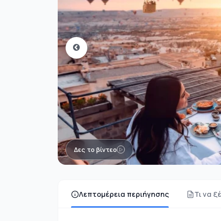
Δες το βίντεο
Λεπτομέρεια περιήγησης
Τι να ξ