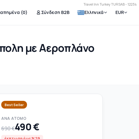
Travel Inn Turkey TURSAB - 12234
γαπημένα (
0
)
Σύνδεση B2B
Ελληνικά
EUR
ύπολη με Αεροπλάνο
Best Seller
ΑΝΆ ΆΤΟΜΟ
490 €
690 €
έκπτωση έως %29