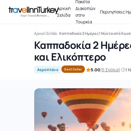
Πακέτα
Αρχική
Διακοπών
Περιηγήσεις Ημ
Σελίδα
στην
Τουρκία
Αρχική Σελίδα
Καππαδοκία 2 Ημέρες 1 Νύχτα από Κωνσ
Καππαδοκία 2 Ημέρε
και Ελικόπτερο
5.00
(5 Σχόλια)
1 
Best Seller
Αεροπλάνο