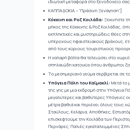
ιδιωτική μεταφορά στο ξενοδοχείο σας
ΚΑΠΠΑΔΟΚΙΑ – “Πράσινη Ξενάγηση”]
Κόκκινη και Ροζ Κοιλάδα:
Ξεκινήστε τη
μήκος της Κόκκινης & Ροζ Κοιλάδας, όπ
εκπληκτικές και μυστηριώδεις θέες στην
υπέροχους ηφαιστειακούς βράχους, έτσι
από τους κύριους τουριστικούς προορ
Η χαλαρή βόλτα θα τελειώσει στο χωριό
σπηλαιώδη κατοικία όπου άνθρωποι ζού
Το μεσημεριανό γεύμα σερβίρεται σε το
Υπόγεια Πόλη του Καϊμακλί:
Μετά το 
της γης με μια εκδρομή στην Υπόγεια Πόλ
μεγαλύτερες και βαθύτερες Υπόγειες οι
μέτρα βαθιά και περιέχει όλους τους 
Σταύλους, Κελάρια, Αποθήκες, Εστιατόρ
επισκεφτούμε την Κοιλάδα των Περιστε
Περνάρες, Παλιές εγκαταλειμμένες Σπηλι