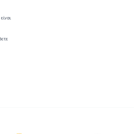
είναι
βετε