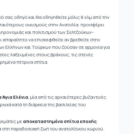
ό σας οδηγό και θα οδηγηθείτε μόλις 8 χλμ από την
λαιότερους οικισμούς στην Ανατολία, προσφέρει
ληρονομιάς και πολιτισμού των Σελτζούκων-
ι απαραίτητο να επισκεφθείτε αν βρεθείτε στην
ίων Ελλήνων και Τούρκων που ζούσαν σε αρμονία για
λησίες λαξευμένες στους βράχους, τις στενές
ημένα πέτρινα σπίτια.
 Άγια Ελένια
, μία από τις αρχαιότερες βυζαντινές
ρχικά κατά τη διάρκεια της βασιλείας του
γεμάτες με
αποκαταστημένα σπίτια εποχής
ά στη παραδοσιακή ζωή του ανατολίτικου χωριού.