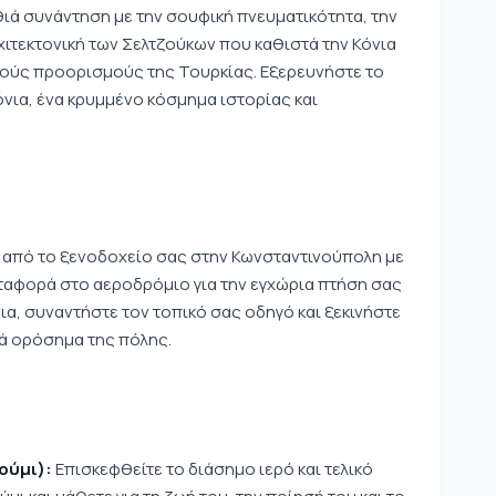
ιά συνάντηση με την σουφική πνευματικότητα, την
ρχιτεκτονική των Σελτζούκων που καθιστά την Κόνια
κούς προορισμούς της Τουρκίας. Εξερευνήστε το
όνια, ένα κρυμμένο κόσμημα ιστορίας και
ή από το ξενοδοχείο σας στην Κωνσταντινούπολη με
εταφορά στο αεροδρόμιο για την εγχώρια πτήση σας
νια, συναντήστε τον τοπικό σας οδηγό και ξεκινήστε
κά ορόσημα της πόλης.
ούμι):
Επισκεφθείτε το διάσημο ιερό και τελικό