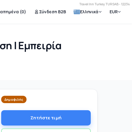
Travel Inn Turkey TURSAB - 12234
γαπημένα (
0
)
Σύνδεση B2B
Ελληνικά
EUR
ση | Εμπειρία
Δημοφιλής
Ζητήστε τιμή