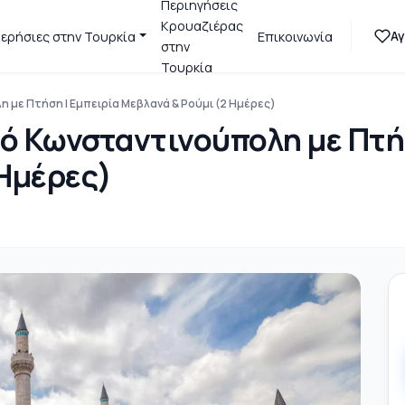
Περιηγήσεις
Κρουαζιέρας
Α
ερήσιες στην Τουρκία
Επικοινωνία
στην
Τουρκία
η με Πτήση | Εμπειρία Μεβλανά & Ρούμι (2 Ημέρες)
πό Κωνσταντινούπολη με Πτή
 Ημέρες)