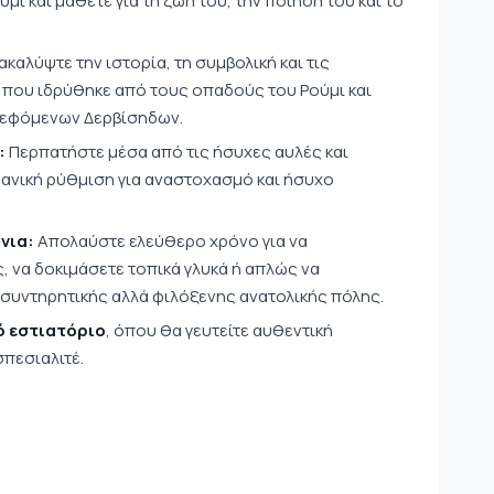
ι και μάθετε για τη ζωή του, την ποίησή του και το
καλύψτε την ιστορία, τη συμβολική και τις
, που ιδρύθηκε από τους οπαδούς του Ρούμι και
τρεφόμενων Δερβίσηδων.
:
Περπατήστε μέσα από τις ήσυχες αυλές και
δανική ρύθμιση για αναστοχασμό και ήσυχο
νια:
Απολαύστε ελεύθερο χρόνο για να
, να δοκιμάσετε τοπικά γλυκά ή απλώς να
συντηρητικής αλλά φιλόξενης ανατολικής πόλης.
ό εστιατόριο
, όπου θα γευτείτε αυθεντική
σπεσιαλιτέ.