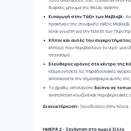
τόπο ανάπαυσης του Τζαλάλ αλ-Ντίν Ρούμ
διαρκές μήνυμα της θείας αγάπης.
Εισαγωγή στην Τάξη των Μεβλεβί:
Ανα
πρακτικές της σουφικής τάξης Μεβλεβί
είναι γνωστή για την τελετή των Περισ
Κήποι και αυλές του συγκροτήματος
κήπους που περιβάλλουν το ιερό, μια ι
στοχασμό.
Ελεύθερος χρόνος στο κέντρο της Κό
εξερευνήσετε τις παραδοσιακές αγορές
απολαύσετε την ατμόσφαιρα αυτής της 
Το βράδυ, απολαύστε
δείπνο σε τοπικ
ανατολίτικη κουζίνα και περιφερειακές 
Διανυκτέρευση:
Ξενοδοχείο στην Κόνια
ΗΜΕΡΑ 2 - Ξενάγηση στο χωριό Σίλλε