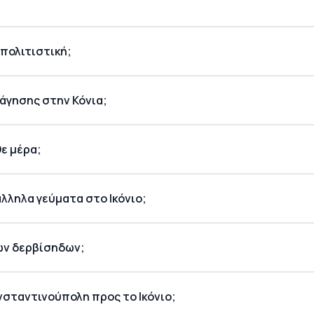
 πολιτιστική;
και ιστορική εμπειρία
νάγησης στην Κόνια;
ε μέρα;
λληλα γεύματα στο Ικόνιο;
ων δερβίσηδων;
νσταντινούπολη προς το Ικόνιο;