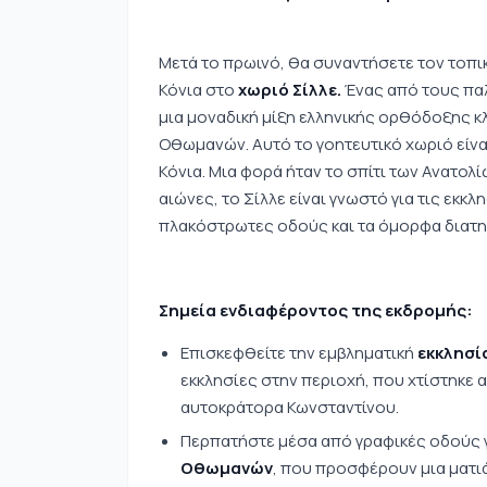
Μετά το πρωινό, θα συναντήσετε τον τοπικ
Κόνια στο
χωριό Σίλλε.
Ένας από τους πα
μια μοναδική μίξη ελληνικής ορθόδοξης κ
Οθωμανών. Αυτό το γοητευτικό χωριό είνα
Κόνια. Μια φορά ήταν το σπίτι των Ανατολ
αιώνες, το Σίλλε είναι γνωστό για τις εκκ
πλακόστρωτες οδούς και τα όμορφα διατηρ
Σημεία ενδιαφέροντος της εκδρομής:
Επισκεφθείτε την εμβληματική
εκκλησία
εκκλησίες στην περιοχή, που χτίστηκε α
αυτοκράτορα Κωνσταντίνου.
Περπατήστε μέσα από γραφικές οδούς 
Οθωμανών
, που προσφέρουν μια ματι