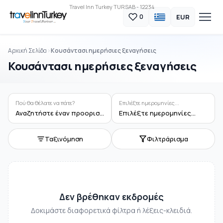
Travel Inn Turkey TURSAB - 12234
EUR
0
Αρχική Σελίδα
Κουσάντασι ημερήσιες ξεναγήσεις
Κουσάντασι ημερήσιες ξεναγήσεις
Πού θα θέλατε να πάτε?
Επιλέξτε ημερομηνίες...
Αναζητήστε έναν προορισμό ή δραστηριότητα
Επιλέξτε ημερομηνίες...
Ταξινόμηση
Φιλτράρισμα
Δεν βρέθηκαν εκδρομές
Δοκιμάστε διαφορετικά φίλτρα ή λέξεις-κλειδιά.