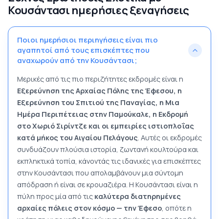
Κουσάντασι ημερήσιες ξεναγήσεις
Ποιοι ημερήσιοι περιηγήσεις είναι πιο
αγαπητοί από τους επισκέπτες που
αναχωρούν από την Κουσάντασι;
Μερικές από τις πιο περιζήτητες εκδρομές είναι η
Εξερεύνηση της Αρχαίας Πόλης της Έφεσου, η
Εξερεύνηση του Σπιτιού της Παναγίας, η Μια
Ημέρα Περιπέτειας στην Παμούκαλε, η Εκδρομή
στο Χωριό Σιρίντζε και οι εμπειρίες ιστιοπλοΐας
κατά μήκος του Αιγαίου Πελάγους
. Αυτές οι εκδρομές
συνδυάζουν πλούσια ιστορία, ζωντανή κουλτούρα και
εκπληκτικά τοπία, κάνοντάς τις ιδανικές για επισκέπτες
στην Κουσάντασι που απολαμβάνουν μια σύντομη
απόδραση ή είναι σε κρουαζιέρα. Η Κουσάντασι είναι η
πύλη προς μία από τις
καλύτερα διατηρημένες
αρχαίες πόλεις στον κόσμο — την Έφεσο
, οπότε η