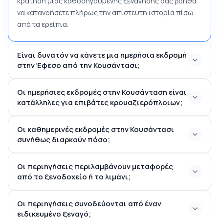
κράτηση μιας καθοδηγούμενης ξενάγησης σας βοηθά
να κατανοήσετε πλήρως την απίστευτη ιστορία πίσω
από τα ερείπια.
Είναι δυνατόν να κάνετε μια ημερήσια εκδρομή
στην Έφεσο από την Κουσάντασι;
Οι ημερήσιες εκδρομές στην Κουσάνταση είναι
κατάλληλες για επιβάτες κρουαζιερόπλοιων;
Οι καθημερινές εκδρομές στην Κουσάντασι
τους επιβάτες κρουαζιέρας
συνήθως διαρκούν πόσο;
που αποβιβάζονται στο λιμάνι της Kuşadası
4 έως 8 ώρες
Οι περιηγήσεις περιλαμβάνουν μεταφορές
από το ξενοδοχείο ή το λιμάνι;
Οι περιηγήσεις συνοδεύονται από έναν
βιώσιμη παραλαβή και
ειδικευμένο ξεναγό;
Εφέσο, Το Σπίτι της Παρθένου Μαρίας και το
παράδοση από τη διαμονή σας ή το λιμάνι