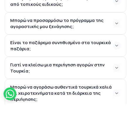
από τοπικούς ειδικούς;
Μπορώ να προσαρμόσω το πρόγραμμα της
αγοραστικής μου ξενάγησης;
Είναι το παζάρεμα συνηθισμένο στα τουρκικά
παζάρια;
Γιατί να κλείσω μια περιήγηση αγορών στην
Τουρκία;
15. Οι περιηγήσεις για ψώνια
πραγματοποιούνται με τη
Μπορώ να αγοράσω αυθεντικά τουρκικά χαλιά
συνοδεία τοπικών ειδικών;
και χειροτεχνήματα κατά τη διάρκεια της
περιήγησης;
Ποια είναι τα πιο δημοφιλή αναμνηστικά που
αγοράζουν στην Τουρκία;