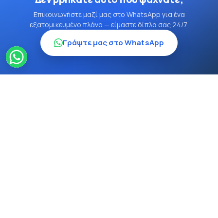
Επικοινωνήστε μαζί μας στο WhatsApp για ένα
εξατομικευμένο πλάνο — είμαστε δίπλα σας 24/7.
Γράψτε μας στο WhatsApp
12234
Travel Inn Turkey TURSAB - 12234
Hoca Paşa, Ankara Cd. Ankara İşhanı No: 28
Ofis No: 305, 34112 Fatih/İstanbul