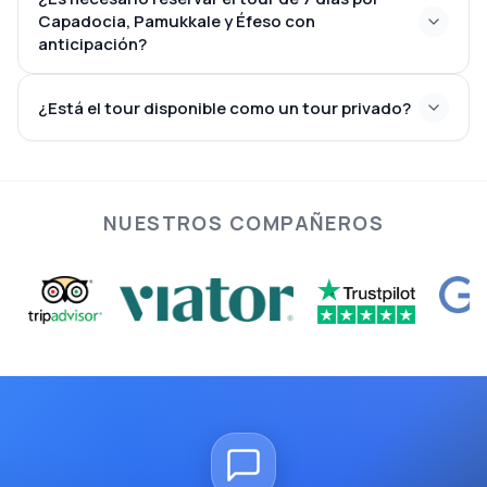
junio y de septiembre a octubre
Capadocia, Pamukkale y Éfeso con
anticipación?
¿Está el tour disponible como un tour privado?
los vuelos dentro del país, el
alojamiento y las experiencias en globo aerostático
en Capadocia
excursiones íntimas en grupo pequeño como para
viajes privados exclusivos
NUESTROS COMPAÑEROS