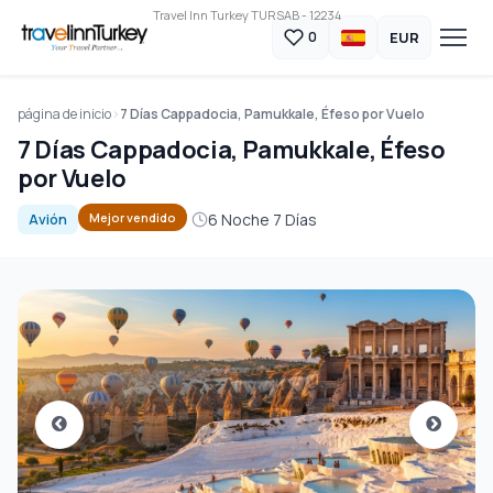
Travel Inn Turkey TURSAB - 12234
EUR
0
página de inicio
7 Días Cappadocia, Pamukkale, Éfeso por Vuelo
7 Días Cappadocia, Pamukkale, Éfeso
por Vuelo
6 Noche 7 Días
Mejor vendido
Avión