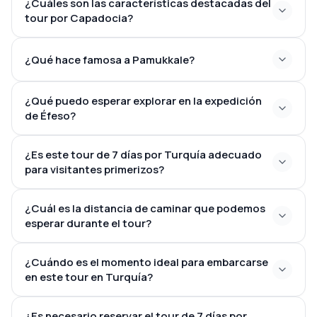
¿Cuáles son las características destacadas del
tour por Capadocia?
¿Qué hace famosa a Pamukkale?
Museo al Aire Libre, el encantador Valle Devrent, la
serena Pasabag (Valle de los Monjes), el majestuoso
Castillo de Uchisar y el pintoresco pueblo de
¿Qué puedo esperar explorar en la expedición
alfarería de Avanos
de Éfeso?
¿Es este tour de 7 días por Turquía adecuado
Biblioteca de Celso, el
para visitantes primerizos?
Gran Teatro, el Templo de Adriano y la
impresionante Calle de Mármol
¿Cuál es la distancia de caminar que podemos
una parada en la venerada Casa de la Virgen
esperar durante el tour?
María
¿Cuándo es el momento ideal para embarcarse
en este tour en Turquía?
de abril a
¿Es necesario reservar el tour de 7 días por