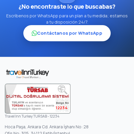
¿No encontraste lo que buscabas?
Escríbenos por WhatsApp para un plan a tu medida; estamos
a tu disposición 24/7.
Contáctanos por WhatsApp
12234
Travel Inn Turkey TURSAB - 12234
Hoca Paşa, Ankara Cd. Ankara İşhanı No: 28
Ofis No: 305, 34112 Fatih/İstanbul