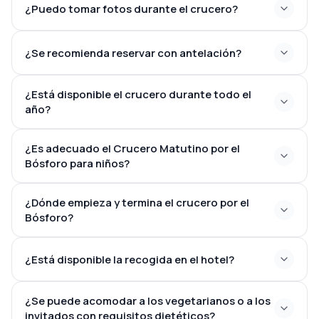
¿Puedo tomar fotos durante el crucero?
Fortaleza de Rumeli
Palacio Beylerbeyi
Torre de la Doncella
¿Se recomienda reservar con antelación?
Mansiones históricas otomanas frente al mar (Yalis)
¿Está disponible el crucero durante todo el
año?
¿Es adecuado el Crucero Matutino por el
Bósforo para niños?
¿Dónde empieza y termina el crucero por el
Bósforo?
Eminönü
¿Está disponible la recogida en el hotel?
Cuerno de Oro
¿Se puede acomodar a los vegetarianos o a los
invitados con requisitos dietéticos?