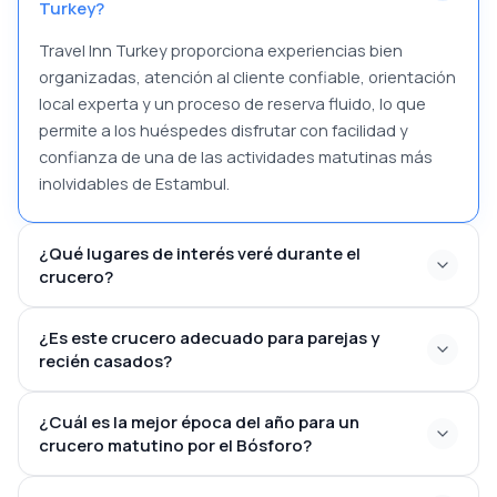
Turkey?
Travel Inn Turkey proporciona experiencias bien
organizadas, atención al cliente confiable, orientación
local experta y un proceso de reserva fluido, lo que
permite a los huéspedes disfrutar con facilidad y
confianza de una de las actividades matutinas más
inolvidables de Estambul.
¿Qué lugares de interés veré durante el
crucero?
¿Es este crucero adecuado para parejas y
recién casados?
Palacio Dolmabahce
Mezquita de Ortakoy
¿Cuál es la mejor época del año para un
Puente del Bósforo (Puente de los Mártires del 15 de
crucero matutino por el Bósforo?
Julio)
Palacio Ciragan