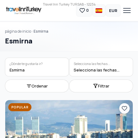
Travel Inn Turkey TURSAB - 12234
EUR
0
página de inicio
Esmirna
Esmirna
¿Dónde te gustaría ir?
Selecciona las fechas...
Esmirna
Selecciona las fechas...
Ordenar
Filtrar
POPULAR