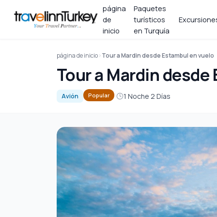
página
Paquetes
de
turísticos
Excursiones
inicio
en Turquía
página de inicio
Tour a Mardin desde Estambul en vuelo
Tour a Mardin desde
1 Noche 2 Días
Popular
Avión