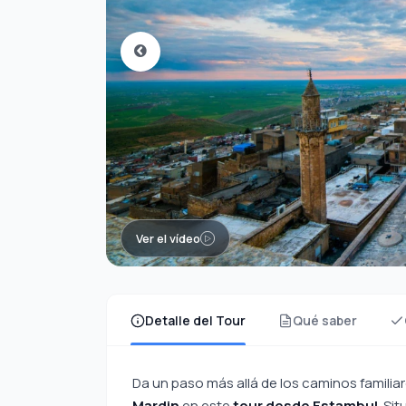
Ver el vídeo
Detalle del Tour
Qué saber
Da un paso más allá de los caminos familia
Mardin
en este
tour desde Estambul
. Si