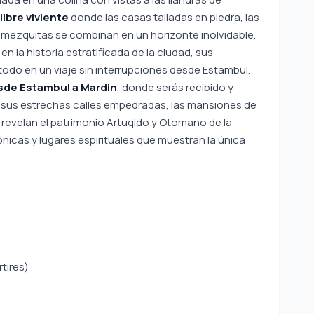
libre viviente
donde las casas talladas en piedra, las
as mezquitas se combinan en un horizonte inolvidable.
n la historia estratificada de la ciudad, sus
todo en un viaje sin interrupciones desde Estambul.
sde Estambul a Mardin
, donde serás recibido y
or sus estrechas calles empedradas, las mansiones de
s revelan el patrimonio Artuqido y Otomano de la
nicas y lugares espirituales que muestran la única
rtires)