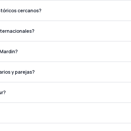
stóricos cercanos?
internacionales?
 Mardin?
arios y parejas?
ur?