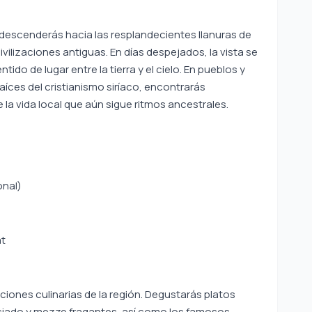
 descenderás hacia las resplandecientes llanuras de
ilizaciones antiguas. En días despejados, la vista se
ido de lugar entre la tierra y el cielo. En pueblos y
aíces del cristianismo siríaco, encontrarás
la vida local que aún sigue ritmos ancestrales.
onal)
at
diciones culinarias de la región. Degustarás platos
ciado y mezze fragantes, así como los famosos