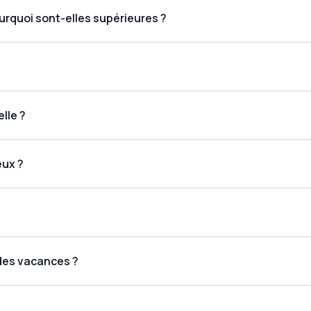
urquoi sont-elles supérieures ?
lle ?
eux ?
des vacances ?