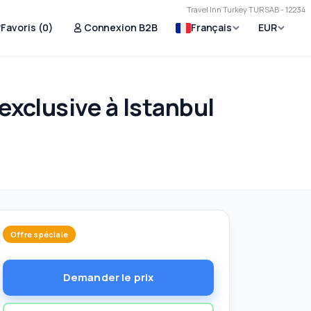
Travel Inn Turkey TURSAB - 12234
Favoris (
0
)
Connexion B2B
Français
EUR
exclusive à Istanbul
Offre spéciale
Demander le prix