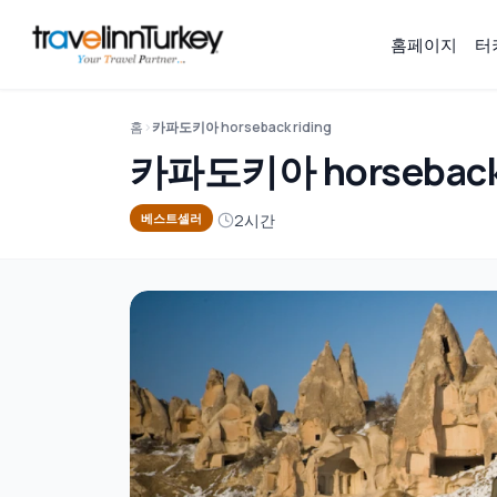
홈페이지
터
홈
카파도키아 horseback riding
카파도키아 horseback 
2시간
베스트셀러