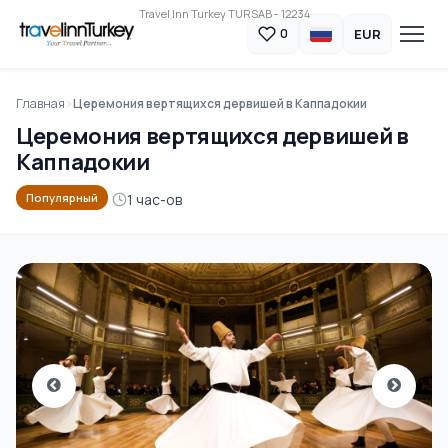
Travel Inn Turkey TURSAB - 12234
EUR
0
Главная
Церемония вертящихся дервишей в Каппадокии
Церемония вертящихся дервишей в
Каппадокии
1 час-ов
Популярный