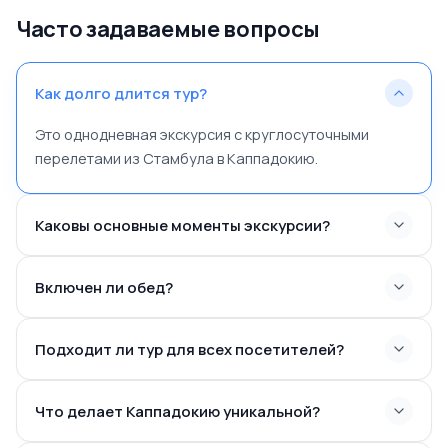
Часто задаваемые вопросы
Как долго длится тур?
Это однодневная экскурсия с круглосуточными
перелетами из Стамбула в Каппадокию.
Каковы основные моменты экскурсии?
Гёреме Панорама (Эсентепе): Поражающие виды на
Включен ли обед?
феерические дымоходы и пещерные дома.
Подземный город Каймаклы: Исследуйте туннели,
церкви и кухни, вырезанные под землей.
Подходит ли тур для всех посетителей?
Долина Ихлара: Прогулка вдоль реки и осмотр
вырезанных в скалах церквей.
Что делает Каппадокию уникальной?
Обед в Белисырме: Насладитесь местной кухней у
реки.