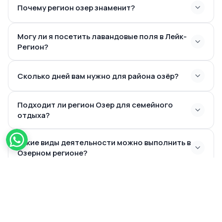
Почему регион озер знаменит?
Могу ли я посетить лавандовые поля в Лейк-
нетронутыми озерами
Регион?
ароматными лавандовыми полями
историческими городами
Сколько дней вам нужно для района озёр?
приключенческими тропами для пеших прогулок и
велосипедных поездок
впечатляющей природной фотографией
Подходит ли регион Озер для семейного
отдыха?
аутентичными турецкими деревнями
устойчивым туризмом
Какие виды деятельности можно выполнить в
Озерном регионе?
Есть ли древние города в регионе Озер?
горный туризм
прогулки на водных судах
открытая жизнь
Является ли регион озер хорошим для эко-
отдых у воды
туризма?