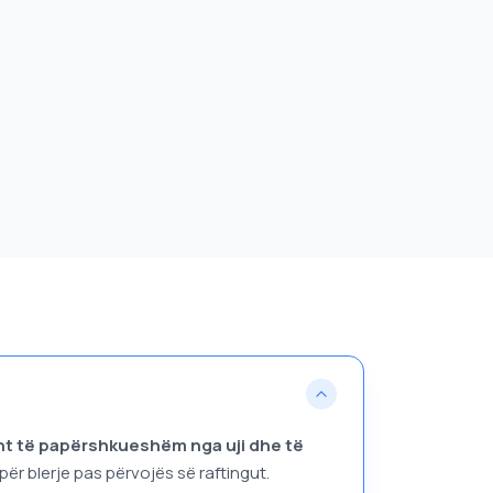
sht të papërshkueshëm nga uji dhe të
ër blerje pas përvojës së raftingut.