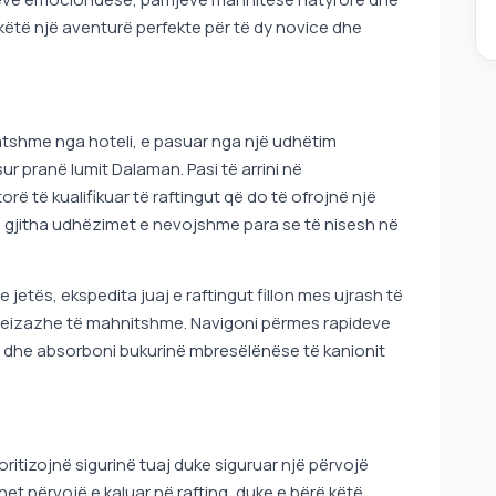
ëtë një aventurë perfekte për të dy novice dhe
tatshme nga hoteli, e pasuar nga një udhëtim
ur pranë lumit Dalaman. Pasi të arrini në
orë të kualifikuar të raftingut që do të ofrojnë një
të gjitha udhëzimet e nevojshme para se të nisesh në
e jetës, ekspedita juaj e raftingut fillon mes ujrash të
e peizazhe të mahnitshme. Navigoni përmes rapideve
t dhe absorboni bukurinë mbresëlënëse të kanionit
ritizojnë sigurinë tuaj duke siguruar një përvojë
t përvojë e kaluar në rafting, duke e bërë këtë