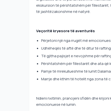
ekskursion të përshtatshëm për fillestarët,
të jashtëzakonshme në natyrë.
Veçoritë kryesore të aventurës
Përjetoni një nga rrugët më emocionuese
Udhëheqës të aftë dhe të ditur të raftin
Të gjitha pajisjet e nevojshme për rafting
Përshtatshëm për fillestarët dhe ata që
Pamje të mrekullueshme të lumit Dalaman 
Marrje dhe kthim të hotelit nga zona të 
Ndieni nxitimin, pranojeni sfidën dhe krij
emocionuese në lumin.