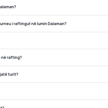
 Dalaman?
turneu i raftingut në lumin Dalaman?
 në rafting?
atë turit?