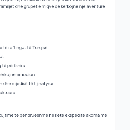
 familjet dhe grupet e miqve që kërkojnë një aventurë
 të raftingut të Turqisë
gut
 të përfshira
 kërkojnë emocion
dhe mjedisit të tij natyror
caktuara
oni kujtime të qëndrueshme në këtë ekspeditë akoma më