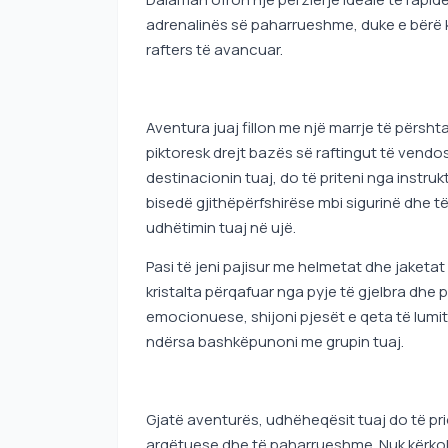
adrenalinës së paharrueshme, duke e bërë k
rafters të avancuar.
Aventura juaj fillon me një marrje të përsh
piktoresk drejt bazës së raftingut të vendos
destinacionin tuaj, do të priteni nga instrukt
bisedë gjithëpërfshirëse mbi sigurinë dhe 
udhëtimin tuaj në ujë.
Pasi të jeni pajisur me helmetat dhe jaketat 
kristalta përqafuar nga pyje të gjelbra dh
emocionuese, shijoni pjesët e qeta të lumi
ndërsa bashkëpunoni me grupin tuaj.
Gjatë aventurës, udhëheqësit tuaj do të prio
argëtuese dhe të paharrueshme. Nuk kërkohe