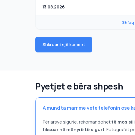
13.08.2026
Shfaq
Shkruani një koment
Pyetjet e bëra shpesh
A mund ta marr me vete telefonin ose k
Për arsye sigurie, rekomandohet
të mos sil
fiksuar në mënyrë të sigurt
. Fotografët p