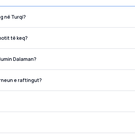
ng në Turqi?
motit të keq?
ë lumin Dalaman?
 deri në tetor
rneun e raftingut?