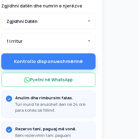
Zgjidhni datën dhe numrin e njerëzve
Zgjidhni Datën
1 I rritur
Kontrollo disponueshmërinë
Pyetni në WhatsApp
Anulim dhe rimbursim falas.
Turi mund të anulohet deri në 24 orë
para kohës së fillimit.
Rezervo tani, paguaj më vonë.
Bëni rezervimin tani, paguani