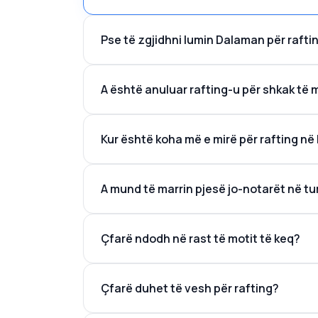
Pse të zgjidhni lumin Dalaman për rafti
A është anuluar rafting-u për shkak të 
Kur është koha më e mirë për rafting n
prilli
A mund të marrin pjesë jo-notarët në tu
Çfarë ndodh në rast të motit të keq?
Çfarë duhet të vesh për rafting?