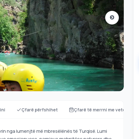
ini
Çfarë përfshihet
Çfarë të merrni me vete?
ërin nga lumenjtë më mbresëlënës të Turqisë. Lumi
ideve emocionuese, pamjeve mahnitëse natyrore dhe