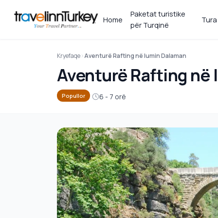
Paketat turistike
Home
Tura
për Turqinë
Kryefaqe
Aventurë Rafting në lumin Dalaman
Aventurë Rafting në
6 - 7 orë
Popullor