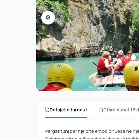
Detajet e turneut
Çfarë duhet të d
Përgatituni për një ditë emocionuese në nj
Dalaman ofron një përzierje ideale të rap