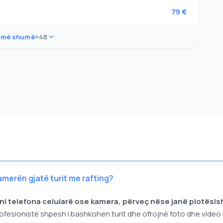
79 €
 më shumë
+48
amerën gjatë turit me rafting?
lni telefona celularë ose kamera, përveç nëse janë plotësi
rofesionistë shpesh i bashkohen turit dhe ofrojnë foto dhe video p