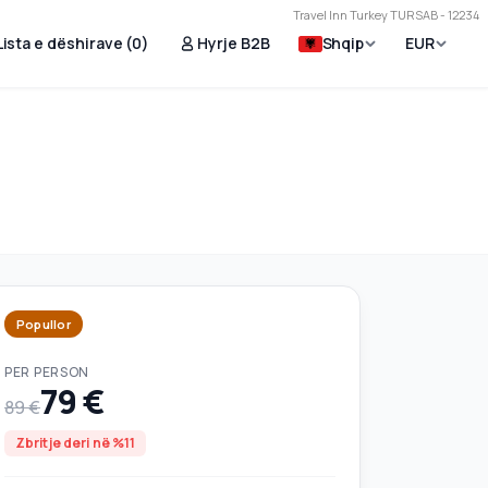
Travel Inn Turkey TURSAB - 12234
Lista e dëshirave (
0
)
Hyrje B2B
Shqip
EUR
Popullor
PER PERSON
79 €
89 €
Zbritje deri në %11