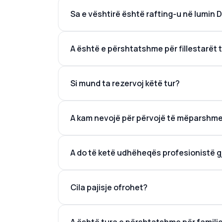
Sa e vështirë është rafting-u në lumin
A është e përshtatshme për fillestarët 
Si mund ta rezervoj këtë tur?
A kam nevojë për përvojë të mëparshme
A do të ketë udhëheqës profesionistë gj
Cila pajisje ofrohet?