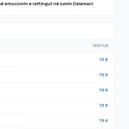
në emocionin e raftingut në lumin Dalaman!
I RRITUR
79 €
79 €
79 €
79 €
79 €