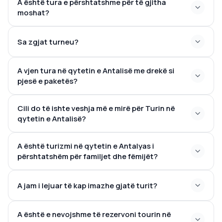
A është tura e përshtatshme për të gjitha
moshat?
Sa zgjat turneu?
A vjen tura në qytetin e Antalisë me drekë si
pjesë e paketës?
Cili do të ishte veshja më e mirë për Turin në
qytetin e Antalisë?
A është turizmi në qytetin e Antalyas i
përshtatshëm për familjet dhe fëmijët?
A jam i lejuar të kap imazhe gjatë turit?
A është e nevojshme të rezervoni tourin në