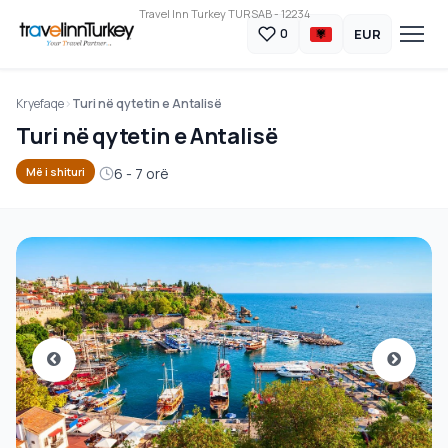
Travel Inn Turkey TURSAB - 12234
EUR
0
Kryefaqe
Turi në qytetin e Antalisë
Turi në qytetin e Antalisë
6 - 7 orë
Më i shituri