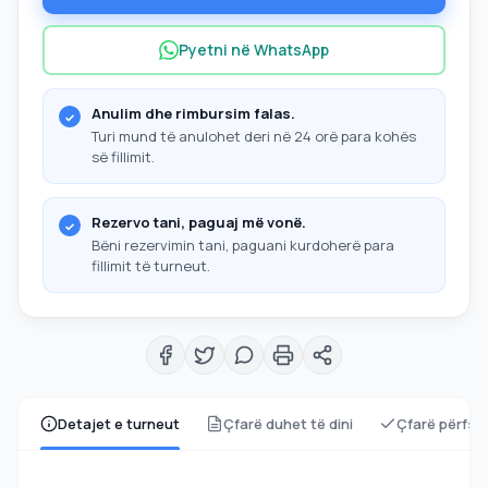
Pyetni në WhatsApp
Anulim dhe rimbursim falas.
Turi mund të anulohet deri në 24 orë para kohës
së fillimit.
Rezervo tani, paguaj më vonë.
Bëni rezervimin tani, paguani kurdoherë para
fillimit të turneut.
Detajet e turneut
Çfarë duhet të dini
Çfarë përfsh