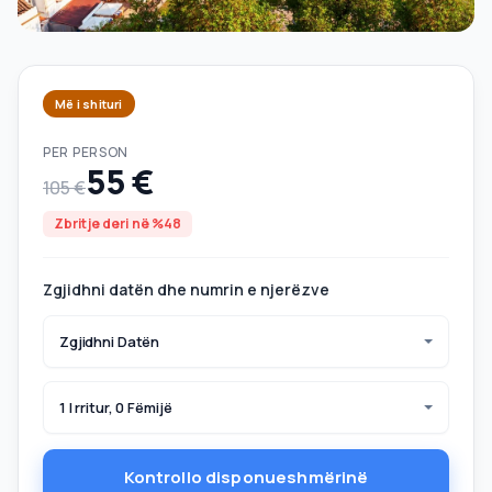
Më i shituri
PER PERSON
55 €
105 €
Zbritje deri në %48
Zgjidhni datën dhe numrin e njerëzve
Zgjidhni Datën
1 I rritur, 0 Fëmijë
Kontrollo disponueshmërinë