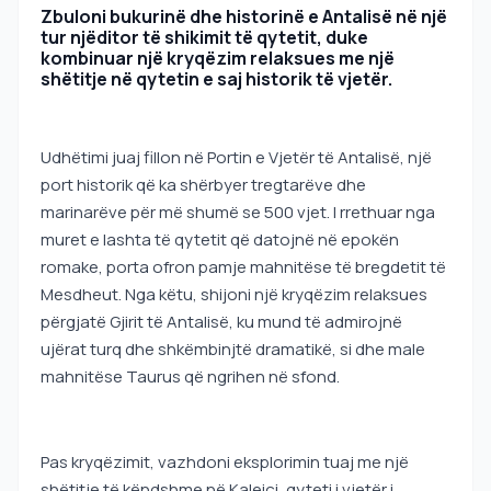
Zbuloni bukurinë dhe historinë e Antalisë në një
tur njëditor të shikimit të qytetit, duke
kombinuar një kryqëzim relaksues me një
shëtitje në qytetin e saj historik të vjetër.
Udhëtimi juaj fillon në Portin e Vjetër të Antalisë, një
port historik që ka shërbyer tregtarëve dhe
marinarëve për më shumë se 500 vjet. I rrethuar nga
muret e lashta të qytetit që datojnë në epokën
romake, porta ofron pamje mahnitëse të bregdetit të
Mesdheut. Nga këtu, shijoni një kryqëzim relaksues
përgjatë Gjirit të Antalisë, ku mund të admirojnë
ujërat turq dhe shkëmbinjtë dramatikë, si dhe male
mahnitëse Taurus që ngrihen në sfond.
Pas kryqëzimit, vazhdoni eksplorimin tuaj me një
shëtitje të këndshme në Kaleiçi, qyteti i vjetër i