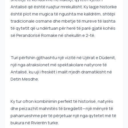
Antalisë që është ruajtur mrekullisht. Ky lagje historike
është plot me rrugica të ngushta me kalldrëm, shtëpi
tradicionale osmane dhe mbetje të mureve të lashta
të qytetit që u ndërtuan për herë të parë gjatë kohës
së Perandorisë Romake në shekullin e 2-të.
Turi përfshin gjithashtu një vizitë në Ujërat e Düdenit,
një nga atraksionet më spektakolare natyrore të
Antalisë, ku uji i freskët i malit rrjedh dramatikisht në
Detin Mesdhe.
Ky tur ofron kombinimin perfekt të historisë, natyrës
dhe peizazhit mahnitës të bregdetit—një mënyrë të
paharrueshme për të përjetuar një nga qytetet më të
bukura në Rivierën turke.