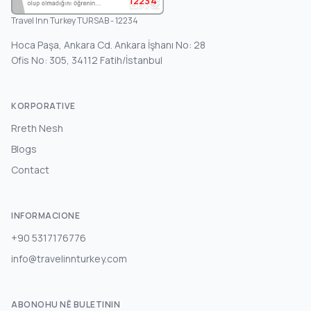
12234
Travel Inn Turkey TURSAB - 12234
Hoca Paşa, Ankara Cd. Ankara İşhanı No: 28
Ofis No: 305, 34112 Fatih/İstanbul
KORPORATIVE
Rreth Nesh
Blogs
Contact
INFORMACIONE
+90 5317176776
info@travelinnturkey.com
ABONOHU NË BULETININ