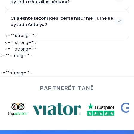
qytetin e Antalias përpara?
Cila është sezoni ideal për të nisur një Turne në
qytetin Antalya?
<="" strong="">
<="" strong="">
<="" strong="">
<="" strong="">
<="" strong="">
PARTNERËT TANË