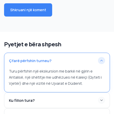
Shkruani një koment
Pyetjet e bëra shpesh
Çfarë përfshin turneu?
Turu përfshin një ekskursion me barkë në gjirin e
Antalisë, një shëtitje me udhëzues në Kaleiçi (Qyteti i
Vjetër) dhe një vizitë në Ujvarat e Düdenit.
Ku fillon tura?