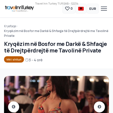
Travel Inn Turkey TURSAB - 12234
EUR
0
Kryefaqe
Kryqëzim në Bosfor me Darkë & Shfaqje të Drejtpërdrejtë me Tavolinë
Private
Kryqëzim në Bosfor me Darkë & Shfaqje
të Drejtpërdrejtë me Tavolinë Private
3 - 4 orë
Më i shituri