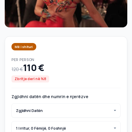
Më i shituri
PER PERSON
110 €
120 €
Zbritje deri në %8
Zgjidhni datën dhe numrin e njerëzve
Zgjidhni Datën
1 I rritur, 0 Fëmijë, 0 Foshnjë