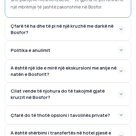
një mbrëmje të jashtëzakonshme në Bosfor.
Çfarë të ha dhe të pi në një kruzhë me darkë në
Bosfor?
Politika e anulimit
A është një ide e mirë një ekskursioni me anije në
natën e Bosforit?
Cilat vende të njohura do të takojmë gjatë
kruizit në Bosfor?
Çfarë do të thotë opsioni i tavolinës private?
Palati i Dolmabahçes
Xhamia Ortaköy
Ura e Bosforit
Fortesa Rumeli
Tulla e Princeshës
A është shërbimi i transfertës në hotel pjesë e