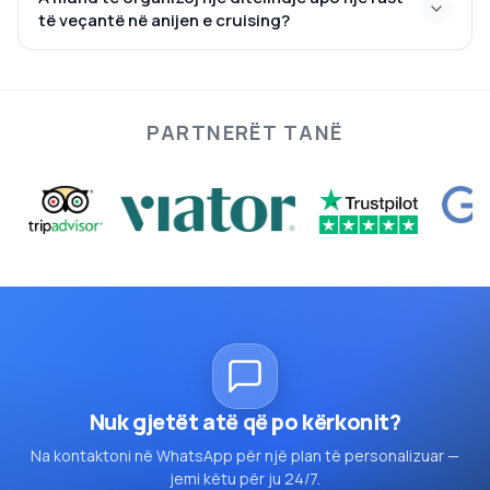
të veçantë në anijen e cruising?
PARTNERËT TANË
Nuk gjetët atë që po kërkonit?
Na kontaktoni në WhatsApp për një plan të personalizuar —
jemi këtu për ju 24/7.