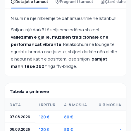
Detajet e turneut
Programi i turneut
Çfarë duhet të
Nisuni në një mbrëmje të paharrueshme në Istanbul!
Shijoni një darkë të shijshme ndërsa shikoni
vallëzimin e gjallë, muzikën tradicionale dhe
performancat vibrante
. Relaksohuni në lounge të
ngrohta brenda ose jashtë, shijoni darkën nën qiellin
e hapur në katin e poshtëm, ose shijoni
pamjet
mahnitëse 360°
nga fly-bridge.
Tabela e çmimeve
DATA
I RRITUR
4-8 MOSHA
0-3 MOSHA
07.08.2026
120 €
80 €
-
08.08.2026
120 €
80 €
-