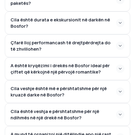
vilat e bukura osmane të bregut
Çdo monument
paketës?
është i ndriçuar në mënyrë të bukur natën, duke
ofruar një ambient ideal për entuziastët e
Cila është durata e ekskursionit në darkën në
fotografisë
Bosfor?
rreth 3 orë
Çfarë lloj performancash të drejtpërdrejta do
20:30 deri në 23:30.
të zhvillohen?
A është kryqëzimi i drekës në Bosfor ideal për
Balletin e barkut,
çiftet që kërkojnë një përvojë romantike?
rutinat tradicionale të vallëzimit turk, aktin e
dervishit që rrotullohet,
vallëzimin
muzikë nga
Cila veshje është më e përshtatshme për një
një DJ
Anëtarët e audiencës shpesh inkurajohen të
kruazë darke në Bosfor?
bashkohen në festën e vallëzimit
smart casual
Cila është veshja e përshtatshme për një
ndihmës në një drekë në Bosfor?
smart casual
A mund të organizoj një ditëlindje apo një rast