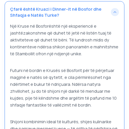
Çfarë është Kruazi i Dinner-it në Bosfor dhe
Shfaqja e Natës Turke?
Një Kruse në Bosfor
është një eksperiencë e
jashtëzakonshme që duhet të jetë në listën tuaj të
aktiviteteve që duhet të bëni. Të lundrosh midis dy
kontinenteve ndërsa shikon panoramën e mahnitshme
të Stambollit ofron një ndjenjë unike.
Futuni në bordin e Krusës së Bosforit për të përjetuar
magjinë e natës së qytetit, e cila përmirësohet nga
ndërtimet e bukur të ndriçuara. Ndërsa natyra
zhvillohet, ju do të shijoni një darkë të menduar me
kujdes, pije të këndshme dhe argëtim të pafund me 10
shfaqje fantastike të vallëzimit në bordin.
Shijoni kombinimin ideal të kulturës, shijes kulinarike
dhe pamjeve mesmerizuese — të gjitha të përfshira në