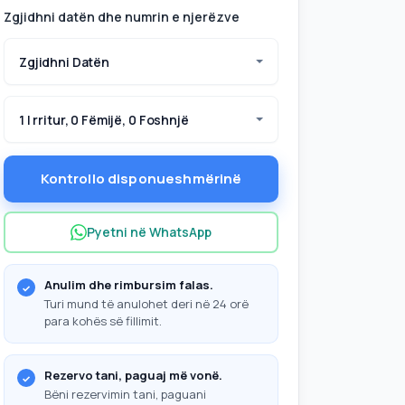
Zgjidhni datën dhe numrin e njerëzve
Zgjidhni Datën
1 I rritur, 0 Fëmijë, 0 Foshnjë
Kontrollo disponueshmërinë
Pyetni në WhatsApp
Anulim dhe rimbursim falas.
Turi mund të anulohet deri në 24 orë
para kohës së fillimit.
Rezervo tani, paguaj më vonë.
Bëni rezervimin tani, paguani