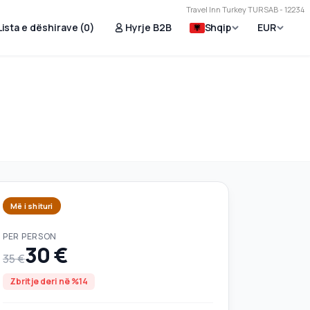
Travel Inn Turkey TURSAB - 12234
Lista e dëshirave (
0
)
Hyrje B2B
Shqip
EUR
Më i shituri
PER PERSON
30 €
35 €
Zbritje deri në %14