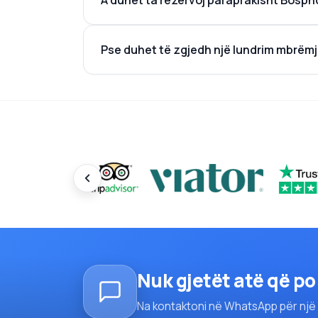
A duhet ta rezervoj paraprakisht Bosph
Pse duhet të zgjedh një lundrim mbrëmj
Nuk gjetët atë që po
Na kontaktoni në WhatsApp për një p