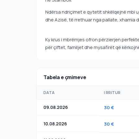
Ndërsa ndriçimet e qytetit shkëlqejnë mbi u
dhe Azisë, të rrethuar nga pallate, xhamia d
Ky krus i mbrëmjes ofron përzierjen perfekte
për çiftet, familjet dhe mysafirët që kërko
Tabela e çmimeve
DATA
I RRITUR
09.08.2026
30 €
10.08.2026
30 €