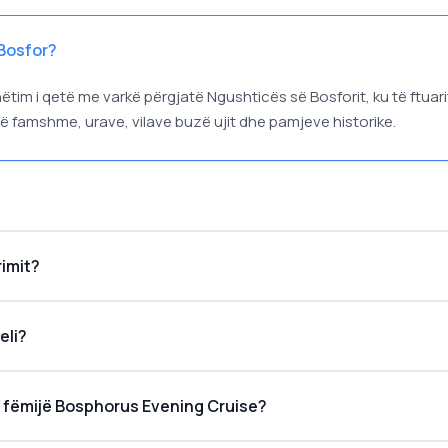
 Bosfor?
tim i qetë me varkë përgjatë Ngushticës së Bosforit, ku të ftuar
 të famshme, urave, vilave buzë ujit dhe pamjeve historike.
2 dhe 3 orësh
rimit?
eli?
e fëmijë Bosphorus Evening Cruise?