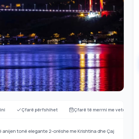
ini
Çfarë përfshihet
Çfarë të merrni me vete?
në anijen tonë elegante 2-orëshe me Krishtina dhe Çaj