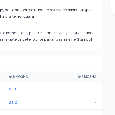
jë, do të shijoni një udhëtim relaksues midis Europës
he ura të ndriçuara.
 të komoditetit, peizazhit dhe mikpritjes turke - ideal
jnë një natë të qetë, por të paharrueshme në Stamboll.
4-6 MOSHA
0-3 MOSHA
25 €
-
25 €
-