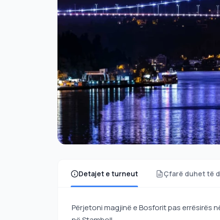
Detajet e turneut
Çfarë duhet të d
Përjetoni magjinë e Bosforit pas errësirës 
në Stamboll.