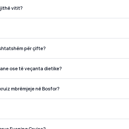
ithë vitit?
shtatshëm për çifte?
ane ose të veçanta dietike?
ë kruiz mbrëmjeje në Bosfor?