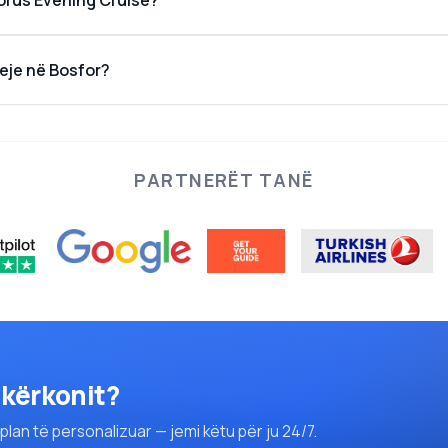
orus Evening Cruise?
eje në Bosfor?
PARTNERËT TANË
 kërkonit?
lan të personalizuar — jemi këtu për ju 24/7.