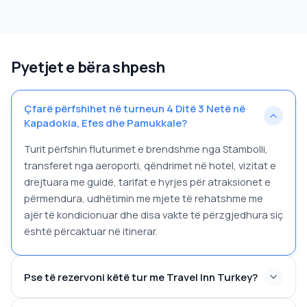
Pyetjet e bëra shpesh
Çfarë përfshihet në turneun 4 Ditë 3 Netë në
Kapadokia, Efes dhe Pamukkale?
Turit përfshin fluturimet e brendshme nga Stambolli,
transferet nga aeroporti, qëndrimet në hotel, vizitat e
drejtuara me guidë, tarifat e hyrjes për atraksionet e
përmendura, udhëtimin me mjete të rehatshme me
ajër të kondicionuar dhe disa vakte të përzgjedhura siç
është përcaktuar në itinerar.
Pse të rezervoni këtë tur me Travel Inn Turkey?