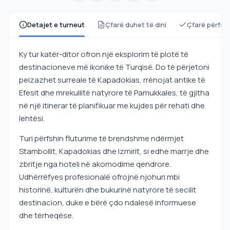
Detajet e turneut
Çfarë duhet të dini
Çfarë përfsh
Ky tur katër-ditor ofron një eksplorim të plotë të
destinacioneve më ikonike të Turqisë. Do të përjetoni
peizazhet surreale të Kapadokias, rrënojat antike të
Efesit dhe mrekullitë natyrore të Pamukkales, të gjitha
në një itinerar të planifikuar me kujdes për rehati dhe
lehtësi.
Turi përfshin fluturime të brendshme ndërmjet
Stambollit, Kapadokias dhe Izmirit, si edhe marrje dhe
zbritje nga hoteli në akomodime qendrore.
Udhërrëfyes profesionalë ofrojnë njohuri mbi
historinë, kulturën dhe bukurinë natyrore të secilit
destinacion, duke e bërë çdo ndalesë informuese
dhe tërheqëse.