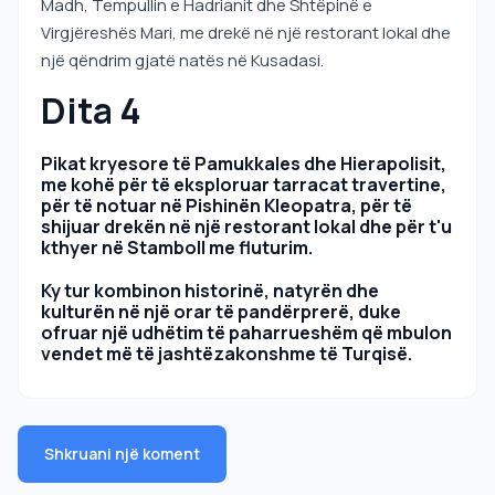
Madh, Tempullin e Hadrianit dhe Shtëpinë e
Virgjëreshës Mari, me drekë në një restorant lokal dhe
një qëndrim gjatë natës në Kusadasi.
Dita 4
Pikat kryesore të Pamukkales dhe Hierapolisit,
me kohë për të eksploruar tarracat travertine,
për të notuar në Pishinën Kleopatra, për të
shijuar drekën në një restorant lokal dhe për t'u
kthyer në Stamboll me fluturim.
Ky tur kombinon historinë, natyrën dhe
kulturën në një orar të pandërprerë, duke
ofruar një udhëtim të paharrueshëm që mbulon
vendet më të jashtëzakonshme të Turqisë.
Shkruani një koment