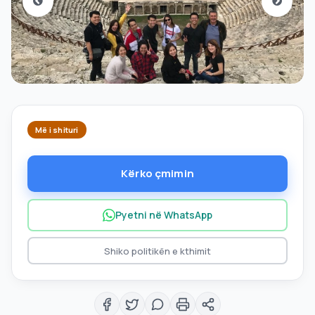
Më i shituri
Kërko çmimin
Pyetni në WhatsApp
Shiko politikën e kthimit