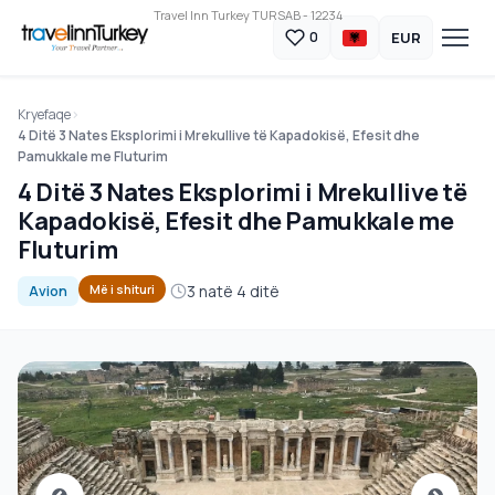
Travel Inn Turkey TURSAB - 12234
EUR
0
Kryefaqe
4 Ditë 3 Nates Eksplorimi i Mrekullive të Kapadokisë, Efesit dhe
Pamukkale me Fluturim
4 Ditë 3 Nates Eksplorimi i Mrekullive të
Kapadokisë, Efesit dhe Pamukkale me
Fluturim
3 natë 4 ditë
Më i shituri
Avion