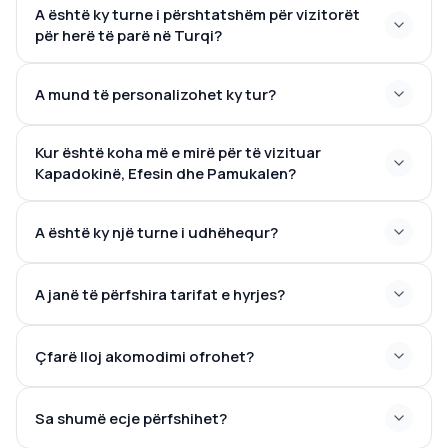
A është ky turne i përshtatshëm për vizitorët
për herë të parë në Turqi?
A mund të personalizohet ky tur?
Travel Inn Turkey
Kur është koha më e mirë për të vizituar
Kapadokinë, Efesin dhe Pamukalen?
A është ky një turne i udhëhequr?
A janë të përfshira tarifat e hyrjes?
Çfarë lloj akomodimi ofrohet?
Sa shumë ecje përfshihet?