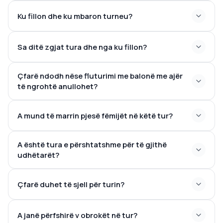
Ku fillon dhe ku mbaron turneu?
Sa ditë zgjat tura dhe nga ku fillon?
Çfarë ndodh nëse fluturimi me balonë me ajër
të ngrohtë anullohet?
A mund të marrin pjesë fëmijët në këtë tur?
A është tura e përshtatshme për të gjithë
udhëtarët?
Çfarë duhet të sjell për turin?
A janë përfshirë v obrokët në tur?