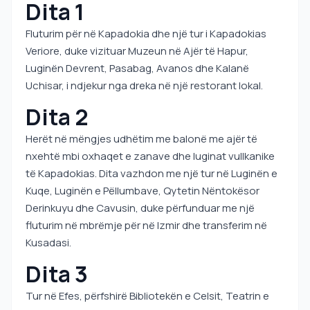
Dita 1
Fluturim për në Kapadokia dhe një tur i Kapadokias
Veriore, duke vizituar Muzeun në Ajër të Hapur,
Luginën Devrent, Pasabag, Avanos dhe Kalanë
Uchisar, i ndjekur nga dreka në një restorant lokal.
Dita 2
Herët në mëngjes udhëtim me balonë me ajër të
nxehtë mbi oxhaqet e zanave dhe luginat vullkanike
të Kapadokias. Dita vazhdon me një tur në Luginën e
Kuqe, Luginën e Pëllumbave, Qytetin Nëntokësor
Derinkuyu dhe Cavusin, duke përfunduar me një
fluturim në mbrëmje për në Izmir dhe transferim në
Kusadasi.
Dita 3
Tur në Efes, përfshirë Bibliotekën e Celsit, Teatrin e