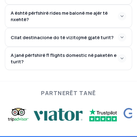
A është përfshirë rides me balonë me ajër të
nxehtë?
Cilat destinacione do të vizitojmë gjatë turit?
A janë përfshirë fl flights domestic në paketën e
turit?
PARTNERËT TANË