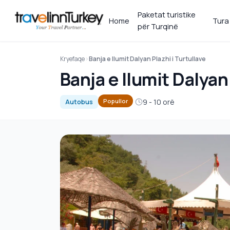
Paketat turistike
Home
Tura
për Turqinë
Kryefaqe
Banja e llumit Dalyan Plazhi i Turtullave
Banja e llumit Dalyan 
9 - 10 orë
Popullor
Autobus