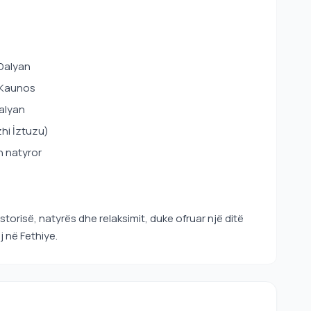
 Dalyan
ë Kaunos
alyan
zhi İztuzu)
n natyror
storisë, natyrës dhe relaksimit, duke ofruar një ditë
 në Fethiye.