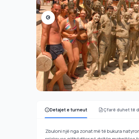
Detajet e turneut
Çfarë duhet të d
Zbuloni një nga zonat më të bukura natyror
relaksues gjithëditor në deltën mahnitëse