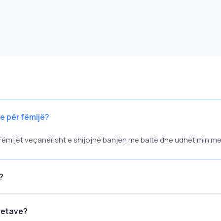
e për fëmijë?
. Fëmijët veçanërisht e shijojnë banjën me baltë dhe udhëtimin m
?
retave?