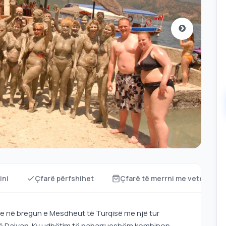
ini
Çfarë përfshihet
Çfarë të merrni me vete?
e në bregun e Mesdheut të Turqisë me një tur
 të Dalyan. Ky udhëtim të paharrueshëm kombinon