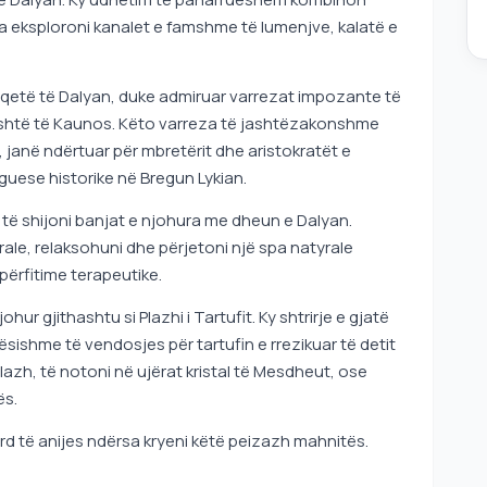
sa eksploroni kanalet e famshme të lumenjve, kalatë e
e qetë të Dalyan, duke admiruar varrezat impozante të
 lashtë të Kaunos. Këto varreza të jashtëzakonshme
 janë ndërtuar për mbretërit dhe aristokratët e
guese historike në Bregun Lykian.
ë të shijoni banjat e njohura me dheun e Dalyan.
rale, relaksohuni dhe përjetoni një spa natyrale
ërfitime terapeutike.
hur gjithashtu si Plazhi i Tartufit. Ky shtrirje e gjatë
ësishme të vendosjes për tartufin e rrezikuar të detit
azh, të notoni në ujërat kristal të Mesdheut, ose
ës.
rd të anijes ndërsa kryeni këtë peizazh mahnitës.