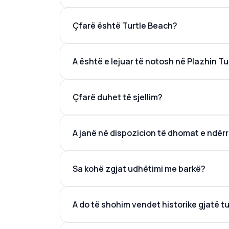
Çfarë është Turtle Beach?
A është e lejuar të notosh në Plazhin Tu
Çfarë duhet të sjellim?
A janë në dispozicion të dhomat e ndërr
Sa kohë zgjat udhëtimi me barkë?
A do të shohim vendet historike gjatë tu