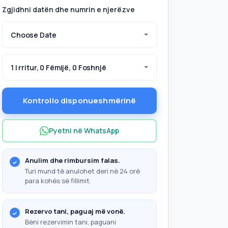
Zgjidhni datën dhe numrin e njerëzve
Choose Date
1 I rritur, 0 Fëmijë, 0 Foshnjë
Kontrollo disponueshmërinë
Pyetni në WhatsApp
Anulim dhe rimbursim falas.
Turi mund të anulohet deri në 24 orë
para kohës së fillimit.
Rezervo tani, paguaj më vonë.
Bëni rezervimin tani, paguani