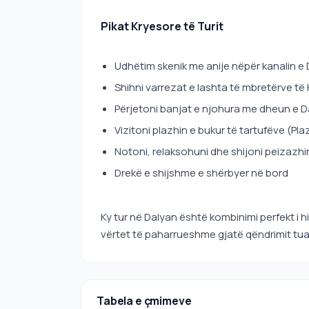
Pikat Kryesore të Turit
Udhëtim skenik me anije nëpër kanalin e
Shihni varrezat e lashta të mbretërve t
Përjetoni banjat e njohura me dheun e D
Vizitoni plazhin e bukur të tartufëve (Pla
Notoni, relaksohuni dhe shijoni peizazhi
Drekë e shijshme e shërbyer në bord
Ky tur në Dalyan është kombinimi perfekt i hi
vërtet të paharrueshme gjatë qëndrimit tuaj
Tabela e çmimeve