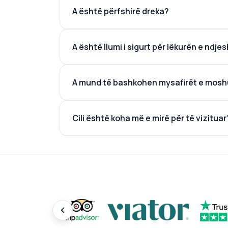
A është përfshirë dreka?
A është llumi i sigurt për lëkurën e ndj
A mund të bashkohen mysafirët e moshu
Cili është koha më e mirë për të vizituar