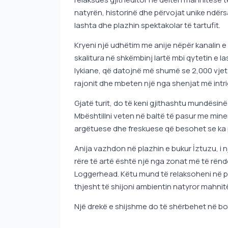
natyrën, historinë dhe përvojat unike ndër
lashta dhe plazhin spektakolar të tartufit.
Kryeni një udhëtim me anije nëpër kanalin 
skalitura në shkëmbinj lartë mbi qytetin e
lykiane, që datojnë më shumë se 2,000 vjet,
rajonit dhe mbeten një nga shenjat më intri
Gjatë turit, do të keni gjithashtu mundësin
Mbështillni veten në baltë të pasur me mine
argëtuese dhe freskuese që besohet se ka p
Anija vazhdon në plazhin e bukur İztuzu, i njo
rëre të artë është një nga zonat më të rënd
Loggerhead. Këtu mund të relaksoheni në pl
thjesht të shijoni ambientin natyror mahnit
Një drekë e shijshme do të shërbehet në bo