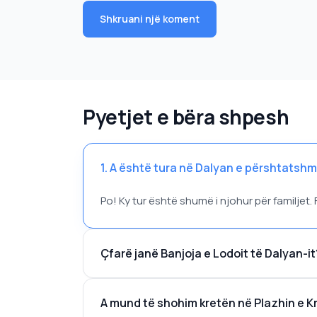
Shkruani një koment
Pyetjet e bëra shpesh
1. A është tura në Dalyan e përshtatshm
Po! Ky tur është shumë i njohur për familjet
Çfarë janë Banjoja e Lodoit të Dalyan-it
A mund të shohim kretën në Plazhin e K