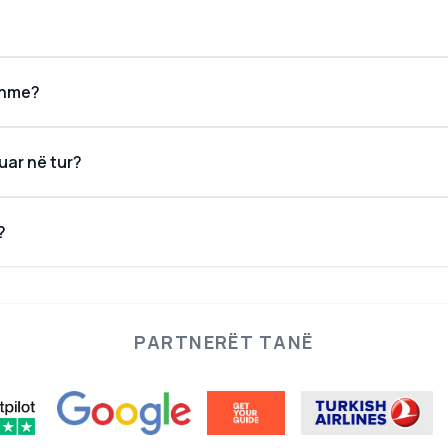
eshme?
ar në tur?
?
PARTNERËT TANË