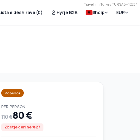
Travel Inn Turkey TURSAB - 12234
Lista e dëshirave (
0
)
Hyrje B2B
Shqip
EUR
Popullor
PER PERSON
80 €
110 €
Zbritje deri në %27