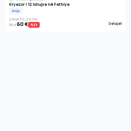
Kryezor i 12 Ishujve në Fethiye
Anije
ÇMIMI FILLESTAR
60 €
Detajet
80 €
%25