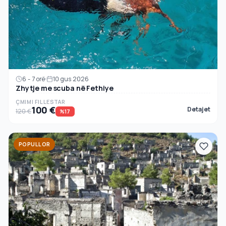
6 - 7 orë
10 gus 2026
Zhytje me scuba në Fethiye
ÇMIMI FILLESTAR
100 €
Detajet
120 €
%17
POPULLOR