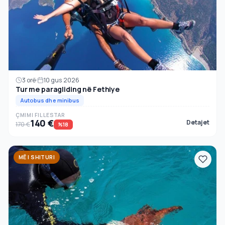
3 orë
10 gus 2026
Tur me paragliding në Fethiye
Autobus dhe minibus
ÇMIMI FILLESTAR
140 €
Detajet
170 €
%18
MË I SHITURI