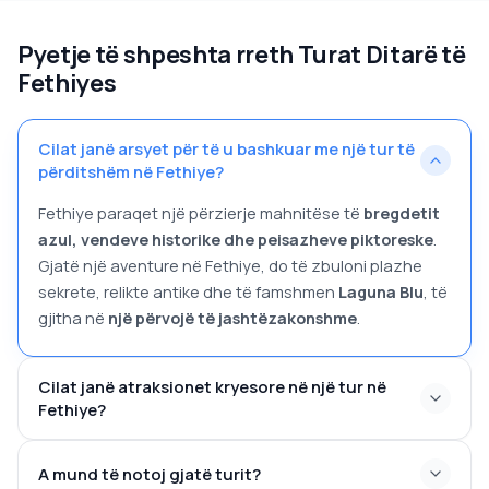
Pyetje të shpeshta rreth Turat Ditarë të
Fethiyes
Cilat janë arsyet për të u bashkuar me një tur të
përditshëm në Fethiye?
Fethiye paraqet një përzierje mahnitëse të
bregdetit
azul, vendeve historike dhe peisazheve piktoreske
.
Gjatë një aventure në Fethiye, do të zbuloni plazhe
sekrete, relikte antike dhe të famshmen
Laguna Blu
, të
gjitha në
një përvojë të jashtëzakonshme
.
Cilat janë atraksionet kryesore në një tur në
Fethiye?
A mund të notoj gjatë turit?
Plazhi Ölüdeniz
– Njohur për ujin e tij azur dhe