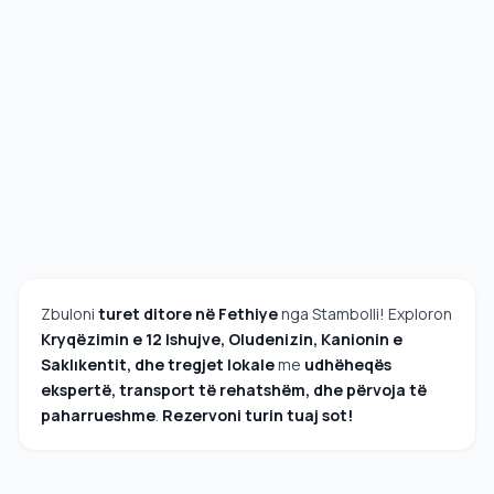
Zbuloni
turet ditore në Fethiye
nga Stambolli! Exploron
Kryqëzimin e 12 Ishujve, Oludenizin, Kanionin e
Saklıkentit, dhe tregjet lokale
me
udhëheqës
ekspertë, transport të rehatshëm, dhe përvoja të
paharrueshme
.
Rezervoni turin tuaj sot!