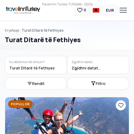
Travel Inn Turkey TURSAB - 12234
EUR
0
Kryefaqe
Turat Ditarë të Fethiyes
Turat Ditarë të Fethiyes
Ku dëshironi të shkoni?
Zgjidhni datat...
Turat Ditarë të Fethiyes
Zgjidhni datat...
Rendit
Filtro
POPULLOR