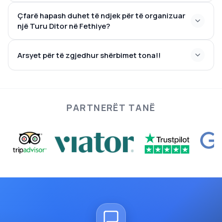
Çfarë hapash duhet të ndjek për të organizuar
një Turu Ditor në Fethiye?
Arsyet për të zgjedhur shërbimet tona!!
PARTNERËT TANË
i këndshëm, qetësues, dhe të
paharrueshëm