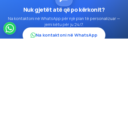
Nuk gjetët atë që po kërkonit?
Na kontaktoni në WhatsApp për një plan të personalizuar —
jemi këtu për ju 24/7.
Na kontaktoni në WhatsApp
12234
Travel Inn Turkey TURSAB - 12234
Hoca Paşa, Ankara Cd. Ankara İşhanı No: 28