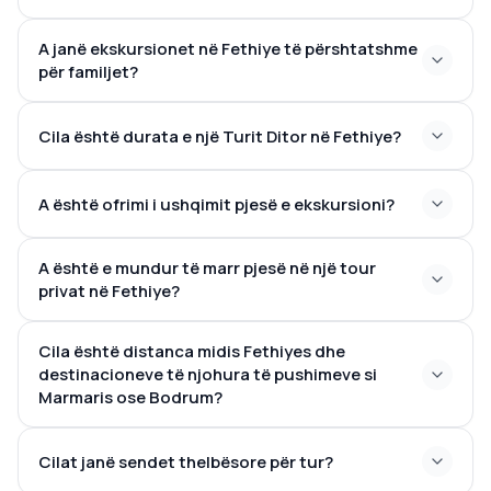
mundësitë emocionuese për paragliding
A janë ekskursionet në Fethiye të përshtatshme
Vale e Bletëve
– Një vend i izoluar për ata që e çmojnë
për familjet?
natyrën
Gurra Saklikent
– Kaloni këtë kanion mahnitës
Kështjella Kayıköy
– Bëni një udhëtim pas në kohë
Cila është durata e një Turit Ditor në Fethiye?
brenda këtij vendbanimi historik
8–10 orë
A është ofrimi i ushqimit pjesë e ekskursioni?
A është e mundur të marr pjesë në një tour
privat në Fethiye?
Cila është distanca midis Fethiyes dhe
destinacioneve të njohura të pushimeve si
Marmaris ose Bodrum?
Cilat janë sendet thelbësore për tur?