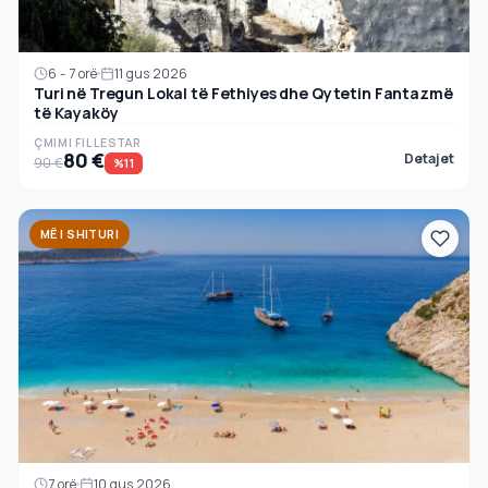
6 - 7 orë
11 gus 2026
Turi në Tregun Lokal të Fethiyes dhe Qytetin Fantazmë
të Kayaköy
ÇMIMI FILLESTAR
80 €
Detajet
90 €
%11
MË I SHITURI
7 orë
10 gus 2026