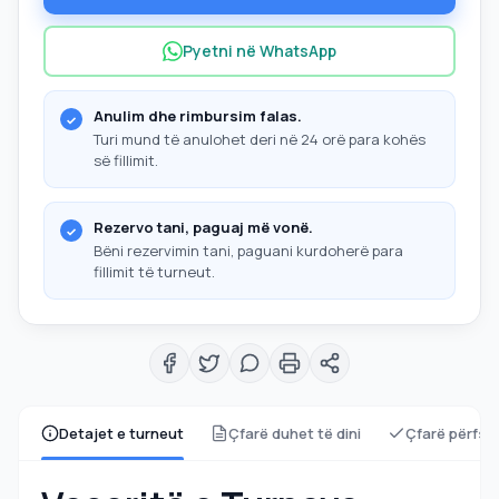
Pyetni në WhatsApp
Anulim dhe rimbursim falas.
Turi mund të anulohet deri në 24 orë para kohës
së fillimit.
Rezervo tani, paguaj më vonë.
Bëni rezervimin tani, paguani kurdoherë para
fillimit të turneut.
Detajet e turneut
Çfarë duhet të dini
Çfarë përfsh