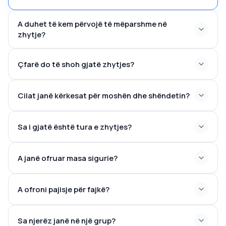
A duhet të kem përvojë të mëparshme në
zhytje?
Çfarë do të shoh gjatë zhytjes?
Cilat janë kërkesat për moshën dhe shëndetin?
Sa i gjatë është tura e zhytjes?
A janë ofruar masa sigurie?
A ofroni pajisje për fajkë?
Sa njerëz janë në një grup?