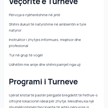
Veçoritë e Turneve
Përvoja e njëherëshme në jetë
Shihni dukuri të natyrshme në ambientin e tyre
natyror
Instruktor i zhytjes informues, miqësor dhe
profesional
Tur në grup të vogël
Udhëtim me anije dhe shihni pamjet nga uji
Programi i Turneve
Ujërat kristal të pastër përgjatë bregdetit të Fethye-s
ofrojnë lokacionin ideal për zhytje. Mesdheu ka një
shumëllojshmëri fascinante të jetës nënujore si