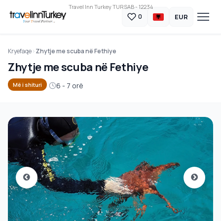
Travel Inn Turkey TURSAB - 12234
EUR
0
Kryefaqe
Zhytje me scuba në Fethiye
Zhytje me scuba në Fethiye
6 - 7 orë
Më i shituri