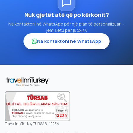
Nuk gjetët atë që po kërkonit?
Na kontaktoni në WhatsApp për një plan të personalizuar —
jemi këtu për ju 24/7.
Na kontaktoni në WhatsApp
12234
Travel Inn Turkey TURSAB - 12234