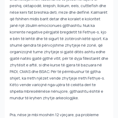
peshq, oktapodë, krepsh, llokum, eels, cuttlefish dhe
nëse keni fat breshka deti, rreze dhe delfinë. Kalmarët
që fshihen midis barit detar dhe koralet e koloritet
janë një zbulim emocionues gjithashtu. Nuk ka
korrente negative përgjatë bregdetit të Fethye-s, kjo
e bën të lehtë dhe të sigurt të zotërosh këtë sport. Ka
shumë qendra të përvojshme zhytjeje në zonë, që
organizojnë turne zhytjeje si gjatë ditës ashtu edhe
gjatë natës gjatë gjithë vitit, për të dyja fillestarët dhe
zhytësit e aftë, si dhe kurse të gjera të bazuara në
PADI, CMAS dhe BSAC. Për të përmbushur të gjitha
shijet, ka rreth njëzet vende zhytjeje rreth Fethye-s.
Këto vende variojnë nga ujëra të cekëta deri te
shpella mbresëlënëse nënujore, gjithashtu është e
mundur të kryhen zhytje arkeologjike.
Pra, nëse je mbi moshën 12 vjeçare, pa probleme