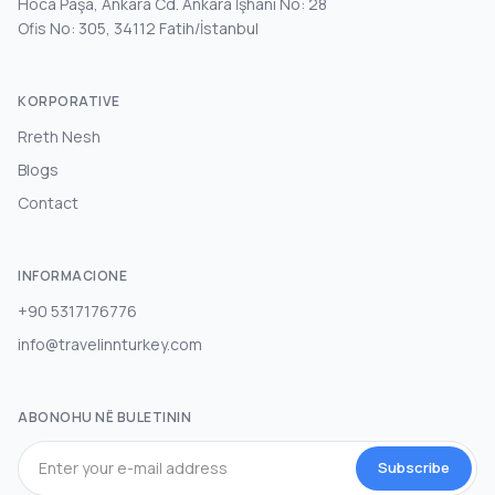
Hoca Paşa, Ankara Cd. Ankara İşhanı No: 28
Ofis No: 305, 34112 Fatih/İstanbul
KORPORATIVE
Rreth Nesh
Blogs
Contact
INFORMACIONE
+90 5317176776
info@travelinnturkey.com
ABONOHU NË BULETININ
Subscribe