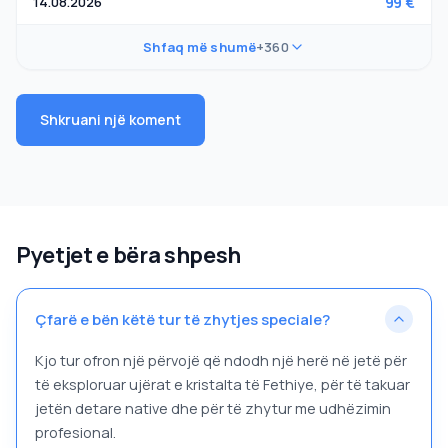
14.08.2026
99 €
Shfaq më shumë
+360
Shkruani një koment
Pyetjet e bëra shpesh
Çfarë e bën këtë tur të zhytjes speciale?
Kjo tur ofron një përvojë që ndodh një herë në jetë për
të eksploruar ujërat e kristalta të Fethiye, për të takuar
jetën detare native dhe për të zhytur me udhëzimin
profesional.