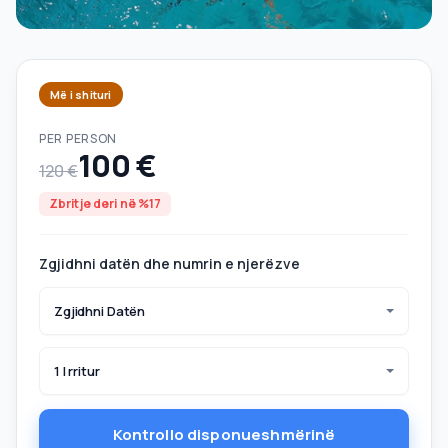
Më i shituri
PER PERSON
100 €
120 €
Zbritje deri në %17
Zgjidhni datën dhe numrin e njerëzve
Zgjidhni Datën
1 I rritur
Kontrollo disponueshmërinë