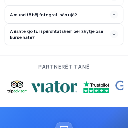
A mund të bëj fotografi nën ujë?
A është kjo tur i përshtatshëm për zhytje ose
kurse nate?
PARTNERËT TANË