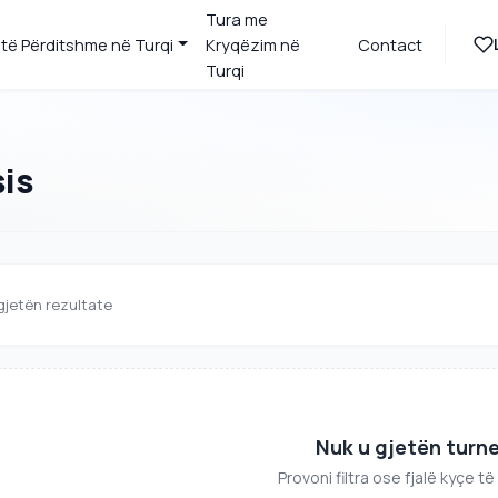
Tura me
 të Përditshme në Turqi
Kryqëzim në
Contact
Turqi
sis
gjetën rezultate
Nuk u gjetën turn
Provoni filtra ose fjalë kyçe të 