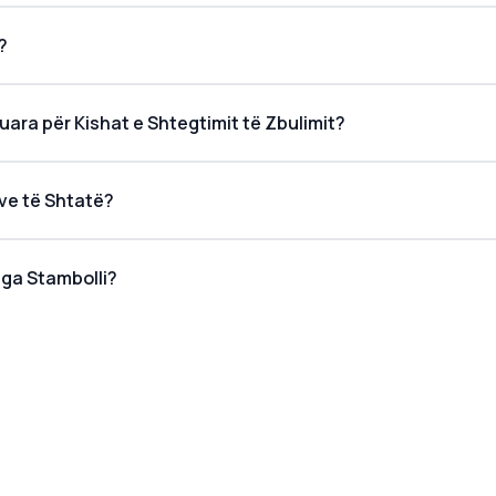
?
ara për Kishat e Shtegtimit të Zbulimit?
ave të Shtatë?
nga Stambolli?
 të Zbulimit?