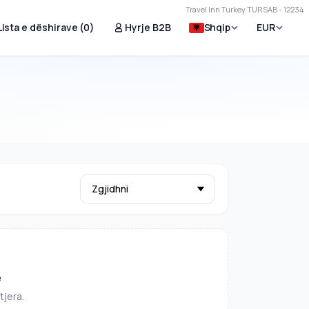
Travel Inn Turkey TURSAB - 12234
Lista e dëshirave (
0
)
Hyrje B2B
Shqip
EUR
e
tjera.