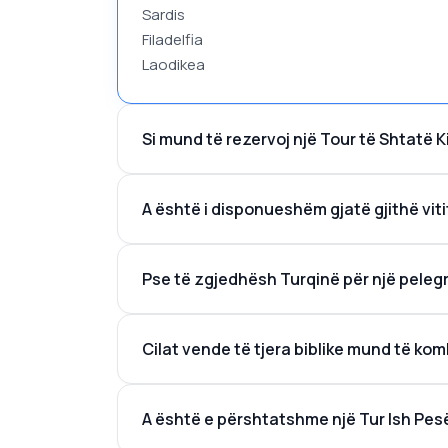
Sardis
Filadelfia
Laodikea
Si mund të rezervoj një Tour të Shtatë 
A është i disponueshëm gjatë gjithë vit
Pse të zgjedhësh Turqinë për një pelegr
Cilat vende të tjera biblike mund të k
A është e përshtatshme një Tur Ish Pes