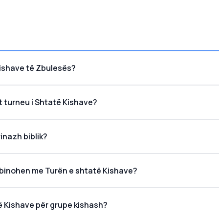
Kishave të Zbulesës?
it turneu i Shtatë Kishave?
inazh biblik?
ombinohen me Turën e shtatë Kishave?
ë Kishave për grupe kishash?