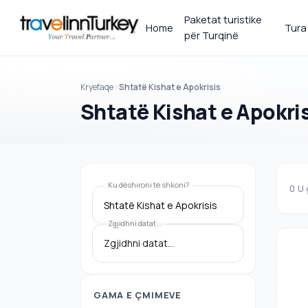
Paketat turistike
Home
Tura
për Turqinë
Kryefaqe
Shtatë Kishat e Apokrisis
Shtatë Kishat e Apokri
Ku dëshironi të shkoni?
0
U 
Shtatë Kishat e Apokrisis
Zgjidhni datat...
GAMA E ÇMIMEVE