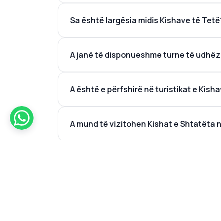
Sa është largësia midis Kishave të Tetë
A janë të disponueshme turne të udhëzu
A është e përfshirë në turistikat e Kish
A mund të vizitohen Kishat e Shtatëta 
Cilat janë Kishat e Peshkut të Zbulimit?
A është Efeziu një ndër Kishat e Shenjta