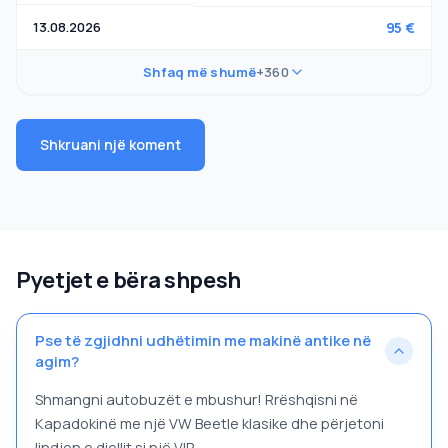
13.08.2026
95 €
Shfaq më shumë
+360
Shkruani një koment
Pyetjet e bëra shpesh
Pse të zgjidhni udhëtimin me makinë antike në
agim?
Shmangni autobuzët e mbushur! Rrëshqisni në
Kapadokinë me një VW Beetle klasike dhe përjetoni
lindjen e diellit si një VIP.