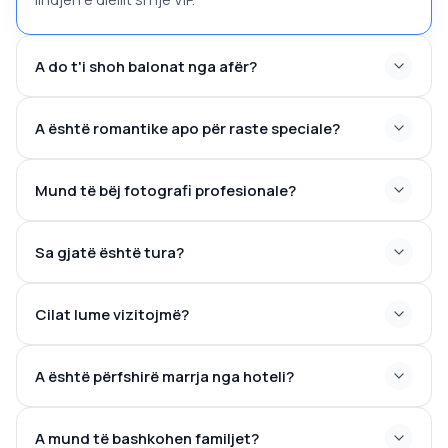
A do t'i shoh balonat nga afër?
A është romantike apo për raste speciale?
Mund të bëj fotografi profesionale?
Sa gjatë është tura?
Cilat lume vizitojmë?
A është përfshirë marrja nga hoteli?
A mund të bashkohen familjet?