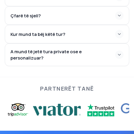
Çfarë të sjell?
Marrja dhe lëshimi jashtë Göreme +10 €. Nevşehir, Nar,
Mustafapaşa +20 €
Kur mund ta bëj këtë tur?
A mund të jetë tura private ose e
personalizuar?
PARTNERËT TANË