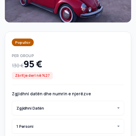
Popullor
PER GROUP
95 €
130 €
Zbritje deri në %27
Zgjidhni datën dhe numrin e njerëzve
Zgjidhni Datën
1 Personi