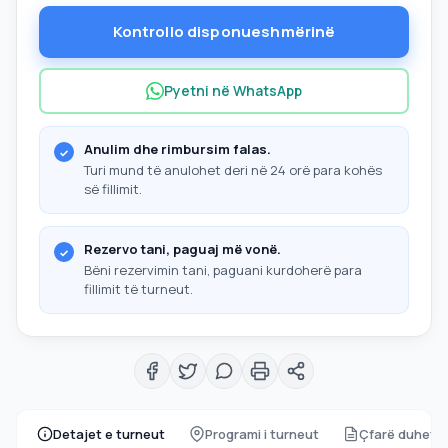
Kontrollo disponueshmërinë
Pyetni në WhatsApp
Anulim dhe rimbursim falas.
Turi mund të anulohet deri në 24 orë para kohës
së fillimit.
Rezervo tani, paguaj më vonë.
Bëni rezervimin tani, paguani kurdoherë para
fillimit të turneut.
Detajet e turneut
Programi i turneut
Çfarë duhet të