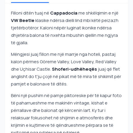
Filloni ditën tuaj në
Cappadocia
me shkëlqimin e një
VW Beetle
klasike ndërsa dielli lind mbi këtë peizazh
tjetërbotëror. Kaloni nëpër luginat ikonike ndërsa
dhjetëra balona të nxehta mbushin qiellin me ngjyra
të gjalla.
Mëngjesi juaj fillon me një marrje nga hoteli, pastaj
kalon përmes Göreme Valley, Love Valley, Red Valley
dhe Uçhisar Castle.
Shoferi-udhëheqës
juaj që flet
anglisht do t'ju çojë në pikat më të mira të shikimit për
pamjet e balonave të ditës.
Bëni një pushim në pamje piktoreske për të kapur foto
të paharrueshme me makinën vintage, kishat e
përrallave dhe balonat që kërcenin lart. Ky tur i
relaksuar fokusohet në shijimin e atmosferës dhe
krijimin e kujtimeve të qëndrueshme përpara se të
nxitojmë nga ndalesa në ndalesë.