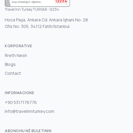
12234
Travel Inn Turkey TURSAB - 12234
Hoca Paşa, Ankara Cd. Ankara İşhanı No: 28
Ofis No: 305, 34112 Fatih/İstanbul
KORPORATIVE
Rreth Nesh
Blogs
Contact
INFORMACIONE
+90 5317176776
info@travelinnturkey.com
ABONOHU NË BULETININ