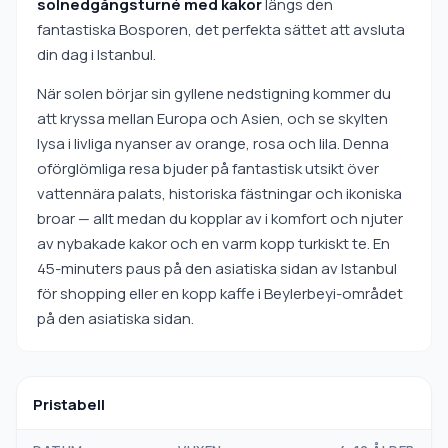
solnedgångsturné med kakor
längs den
fantastiska Bosporen, det perfekta sättet att avsluta
din dag i Istanbul.
När solen börjar sin gyllene nedstigning kommer du
att kryssa mellan Europa och Asien, och se skylten
lysa i livliga nyanser av orange, rosa och lila. Denna
oförglömliga resa bjuder på fantastisk utsikt över
vattennära palats, historiska fästningar och ikoniska
broar — allt medan du kopplar av i komfort och njuter
av nybakade kakor och en varm kopp turkiskt te. En
45-minuters paus på den asiatiska sidan av Istanbul
för shopping eller en kopp kaffe i Beylerbeyi-området
på den asiatiska sidan.
Pristabell