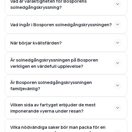
Vad är varaktigheten för Bosporens
solnedgångskryssning?
otomanska hus
Vad ingår i Bosporen solnedgångskryssningen?
ungefär 3 timmar
När börjar kvällsfärden?
Är solnedgångskryssningen på Bosporen
1–2 timmar
verkligen en värdefull upplevelse?
före solnedgången
Är Bosporen solnedgångskryssningen
familjevänlig?
familjer, par och
Vilken sida av fartyget erbjuder de mest
individer
imponerande vyerna under resan?
Vilka nödvändiga saker bör man packa för en