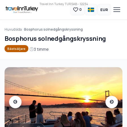
Travel Inn Turkey TURSAB - 12234
EUR
0
Huvudsida
Bosphorus solnedgångskryssning
Bosphorus solnedgångskryssning
3 timme
Bästsäljare