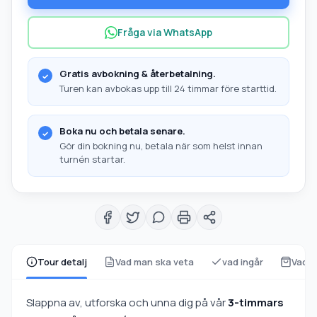
Fråga via WhatsApp
Gratis avbokning & återbetalning.
Turen kan avbokas upp till 24 timmar före starttid.
Boka nu och betala senare.
Gör din bokning nu, betala när som helst innan
turnén startar.
Tour detalj
Vad man ska veta
vad ingår
Vad s
Slappna av, utforska och unna dig på vår
3-timmars