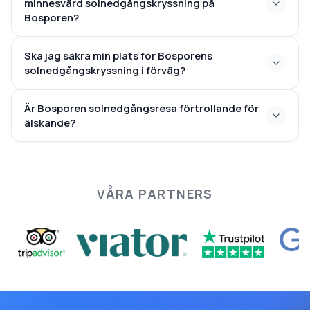
minnesvärd solnedgångskryssning på
Bosporen?
en kamera, en lätt jacka,
Ska jag säkra min plats för Bosporens
solglasögon och kläder som är bekväma
solnedgångskryssning i förväg?
Är Bosporen solnedgångsresa förtrollande för
älskande?
april till oktober
mest förtrollande äventyren i Istanbul
VÅRA PARTNERS