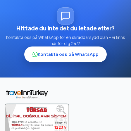
Hittade du inte det du letade efter?
Kontakta oss på WhatsApp för en skräddarsydd plan – vi finns
här för dig 24/7.
Kontakta oss på WhatsApp
12234