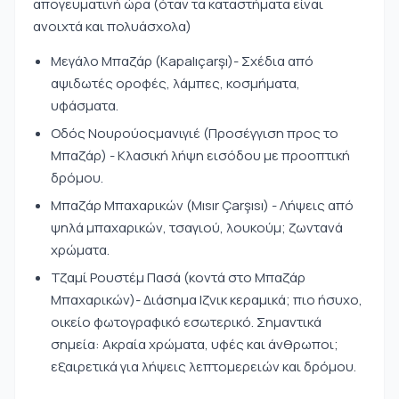
απογευματινή ώρα (όταν τα καταστήματα είναι
ανοιχτά και πολυάσχολα)
Μεγάλο Μπαζάρ (Kapalıçarşı)- Σχέδια από
αψιδωτές οροφές, λάμπες, κοσμήματα,
υφάσματα.
Οδός Νουρούοςμανιγιέ (Προσέγγιση προς το
Μπαζάρ) - Κλασική λήψη εισόδου με προοπτική
δρόμου.
Μπαζάρ Μπαχαρικών (Mısır Çarşısı) - Λήψεις από
ψηλά μπαχαρικών, τσαγιού, λουκούμ; ζωντανά
χρώματα.
Τζαμί Ρουστέμ Πασά (κοντά στο Μπαζάρ
Μπαχαρικών)- Διάσημα Ιζνικ κεραμικά; πιο ήσυχο,
οικείο φωτογραφικό εσωτερικό. Σημαντικά
σημεία: Ακραία χρώματα, υφές και άνθρωποι;
εξαιρετικά για λήψεις λεπτομερειών και δρόμου.