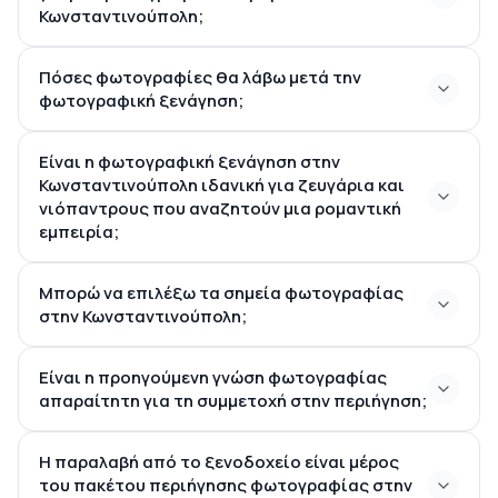
Κωνσταντινούπολη;
το ξημέρωμα ή το
Πόσες φωτογραφίες θα λάβω μετά την
σούρουπο
φωτογραφική ξενάγηση;
Σουλταναχμέτ
Είναι η φωτογραφική ξενάγηση στην
20 έως 50 επαγγελματικά
Κωνσταντινούπολη ιδανική για ζευγάρια και
επεξεργασμένες εικόνες
νιόπαντρους που αναζητούν μια ρομαντική
εμπειρία;
Μπορώ να επιλέξω τα σημεία φωτογραφίας
ζευγάρια, νεόνυμφους και
στην Κωνσταντινούπολη;
ατομικούς περι explorers
Είναι η προηγούμενη γνώση φωτογραφίας
Κωνσταντινούπολη
απαραίτητη για τη συμμετοχή στην περιήγηση;
Τζαμί
Ορτάκιοϊ
Γέφυρα του Γαλάτη
Η παραλαβή από το ξενοδοχείο είναι μέρος
του πακέτου περιήγησης φωτογραφίας στην