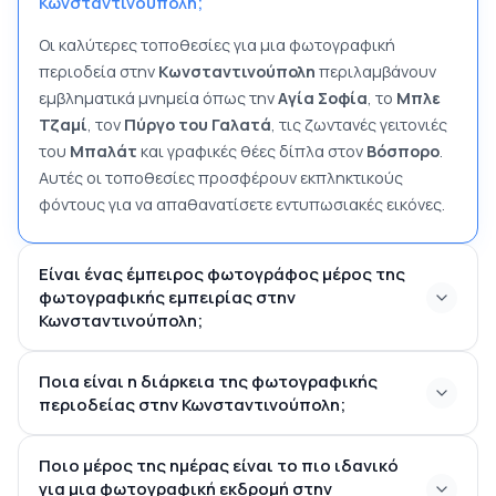
Κωνσταντινούπολη;
Οι καλύτερες τοποθεσίες για μια φωτογραφική
περιοδεία στην
Kωνσταντινούπολη
περιλαμβάνουν
εμβληματικά μνημεία όπως την
Aγία Σοφία
, το
Μπλε
Τζαμί
, τον
Πύργο του Γαλατά
, τις ζωντανές γειτονιές
του
Μπαλάτ
και γραφικές θέες δίπλα στον
Βόσπορο
.
Αυτές οι τοποθεσίες προσφέρουν εκπληκτικούς
φόντους για να απαθανατίσετε εντυπωσιακές εικόνες.
Είναι ένας έμπειρος φωτογράφος μέρος της
φωτογραφικής εμπειρίας στην
Κωνσταντινούπολη;
Ποια είναι η διάρκεια της φωτογραφικής
περιοδείας στην Κωνσταντινούπολη;
1
Ποιο μέρος της ημέρας είναι το πιο ιδανικό
έως 3 ώρες
για μια φωτογραφική εκδρομή στην