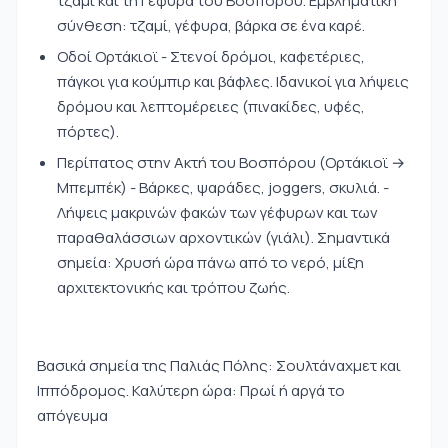
τζαμί και τη Γέφυρα του Βοσπόρου. Εμβληματική
σύνθεση: τζαμί, γέφυρα, βάρκα σε ένα καρέ.
Οδοί Ορτάκιοϊ - Στενοί δρόμοι, καφετέριες,
πάγκοι για κούμπιρ και βάφλες. Ιδανικοί για λήψεις
δρόμου και λεπτομέρειες (πινακίδες, υφές,
πόρτες).
Περίπατος στην Ακτή του Βοσπόρου (Ορτάκιοϊ →
Μπεμπέκ) - Βάρκες, ψαράδες, joggers, σκυλιά. -
Λήψεις μακρινών φακών των γέφυρων και των
παραθαλάσσιων αρχοντικών (γιάλι). Σημαντικά
σημεία: Χρυσή ώρα πάνω από το νερό, μίξη
αρχιτεκτονικής και τρόπου ζωής.
Βασικά σημεία της Παλιάς Πόλης: Σουλτάναχμετ και
Ιππόδρομος. Καλύτερη ώρα: Πρωί ή αργά το
απόγευμα