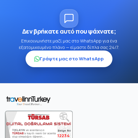
Δεν βρήκατε αυτό που ψάχνατε;
Επικοινωνήστε μαζί μας στο WhatsApp για ένα
εξατομικευμένο πλάνο — είμαστε δίπλα σας 24/7.
Γράψτε μας στο WhatsApp
12234