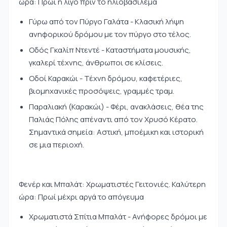
ώρα: Πρωί ή λίγο πριν το ηλιοβασίλεμα
Γύρω από τον Πύργο Γαλάτα - Κλασική λήψη
ανηφορικού δρόμου με τον πύργο στο τέλος.
Οδός Γκαλίπ Ντεντέ - Καταστήματα μουσικής,
γκαλερί τέχνης, άνθρωποι σε κλίσεις.
Οδοί Καρακώι - Τέχνη δρόμου, καφετέριες,
βιομηχανικές προσόψεις, γραμμές τραμ.
Παραλιακή (Καρακώι) - Φέρι, ανακλάσεις, θέα της
Παλιάς Πόλης απέναντι από τον Χρυσό Κέρατο.
Σημαντικά σημεία: Αστική, μποέμικη και ιστορική
σε μια περιοχή.
Φενέρ και Μπαλάτ: Χρωματιστές Γειτονιές. Καλύτερη
ώρα: Πρωί μέχρι αργά το απόγευμα
Χρωματιστά Σπίτια Μπαλάτ - Ανήφορες δρόμοι με