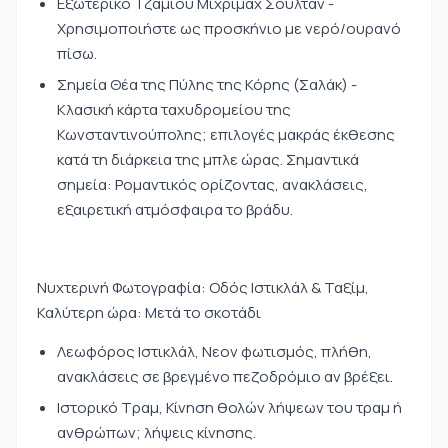
Εξωτερικό Τζαμιού Μιχρίμαχ Σουλτάν -
Χρησιμοποιήστε ως προσκήνιο με νερό/ουρανό
πίσω.
Σημεία Θέα της Πύλης της Κόρης (Σαλάκ) -
Κλασική κάρτα ταχυδρομείου της
Κωνσταντινούπολης; επιλογές μακράς έκθεσης
κατά τη διάρκεια της μπλε ώρας. Σημαντικά
σημεία: Ρομαντικός ορίζοντας, ανακλάσεις,
εξαιρετική ατμόσφαιρα το βράδυ.
Νυχτερινή Φωτογραφία: Οδός Ιστικλάλ & Ταξίμ,
Καλύτερη ώρα: Μετά το σκοτάδι
Λεωφόρος Ιστικλάλ, Νεον φωτισμός, πλήθη,
ανακλάσεις σε βρεγμένο πεζοδρόμιο αν βρέξει.
Ιστορικό Τραμ, Κίνηση θολών λήψεων του τραμ ή
ανθρώπων; λήψεις κίνησης.