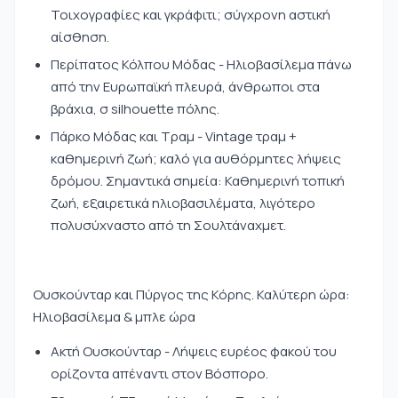
Τοιχογραφίες και γκράφιτι; σύγχρονη αστική
αίσθηση.
Περίπατος Κόλπου Μόδας - Ηλιοβασίλεμα πάνω
από την Ευρωπαϊκή πλευρά, άνθρωποι στα
βράχια, σ silhouette πόλης.
Πάρκο Μόδας και Τραμ - Vintage τραμ +
καθημερινή ζωή; καλό για αυθόρμητες λήψεις
δρόμου. Σημαντικά σημεία: Καθημερινή τοπική
ζωή, εξαιρετικά ηλιοβασιλέματα, λιγότερο
πολυσύχναστο από τη Σουλτάναχμετ.
Ουσκούνταρ και Πύργος της Κόρης. Καλύτερη ώρα:
Ηλιοβασίλεμα & μπλε ώρα
Ακτή Ουσκούνταρ - Λήψεις ευρέος φακού του
ορίζοντα απέναντι στον Βόσπορο.