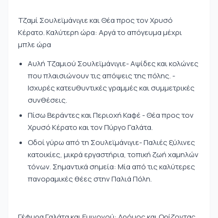
Τζαμί Σουλεϊμάνιγιε και Θέα προς τον Χρυσό
Κέρατο. Καλύτερη ώρα: Αργά το απόγευμα μέχρι
μπλε ώρα
Αυλή Τζαμιού Σουλεϊμάνιγιε- Αψίδες και κολώνες
που πλαισιώνουν τις απόψεις της πόλης. -
Ισχυρές κατευθυντικές γραμμές και συμμετρικές
συνθέσεις.
Πίσω Βεράντες και Περιοχή Καφέ - Θέα προς τον
Χρυσό Κέρατο και τον Πύργο Γαλάτα.
Οδοί γύρω από τη Σουλεϊμάνιγιε- Παλιές ξύλινες
κατοικίες, μικρά εργαστήρια, τοπική ζωή χαμηλών
τόνων. Σημαντικά σημεία: Μία από τις καλύτερες
πανοραμικές θέες στην Παλιά Πόλη.
Γέφυρα Γαλάτα και Εμινονού: Δρόμος και Ορίζοντας.