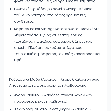
φωτεινές προσόψεις και γραμμές πλυσίματος.
Ελληνικό Ορθόδοξο Σχολείο Φενέρ - Κόκκινο
τούβλινο “κάστρο” στο λόφο; δραματικές
συνθέσεις.
Καφετέριες και Vintage Καταστήματα - Ιδανικά για
λήψεις τρόπου ζωής και λεπτομέρειες
(φλιτζάνια, πινακίδες, εσωτερικά). Σημαντικά
σημεία: Πλούσια σε χρώματα, λιγότερο
τουριστική ατμόσφαιρα; ισχυρός χαρακτήρας και
υφή.
Καδίκιοϊ και Μόδα (Ασιατική πλευρά). Καλύτερη ώρα:
Απογευματινές ώρες μέχρι το ηλιοβασίλεμα
Αγορά Καδίκιοϊ. - Ψαράδες, πάγκοι λαχανικών,
προσόψεις μεχάνε (ταβέρνες).
Τέχνη Δρόμου στο Γελντεγκερίνι & Καδίκιοϊ -