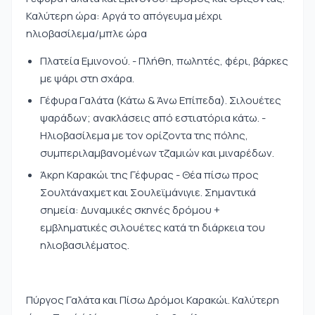
Καλύτερη ώρα: Αργά το απόγευμα μέχρι
ηλιοβασίλεμα/μπλε ώρα
Πλατεία Εμινονού. - Πλήθη, πωλητές, φέρι, βάρκες
με ψάρι στη σχάρα.
Γέφυρα Γαλάτα (Κάτω & Άνω Επίπεδα). Σιλουέτες
ψαράδων; ανακλάσεις από εστιατόρια κάτω. -
Ηλιοβασίλεμα με τον ορίζοντα της πόλης,
συμπεριλαμβανομένων τζαμιών και μιναρέδων.
Άκρη Καρακώι της Γέφυρας - Θέα πίσω προς
Σουλτάναχμετ και Σουλεϊμάνιγιε. Σημαντικά
σημεία: Δυναμικές σκηνές δρόμου +
εμβληματικές σιλουέτες κατά τη διάρκεια του
ηλιοβασιλέματος.
Πύργος Γαλάτα και Πίσω Δρόμοι Καρακώι. Καλύτερη