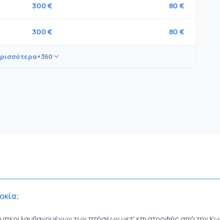
300 €
80 €
300 €
80 €
ερισσότερα
+360
οκία;
 συμπεριλαμβανομένων των πτήσεων μετ' επιστροφής από την Κ