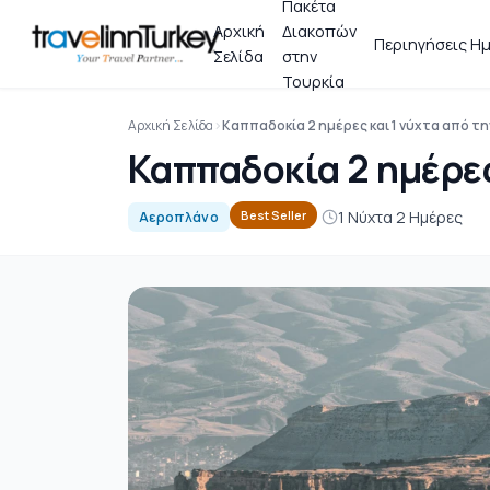
Πακέτα
Αρχική
Διακοπών
Περιηγήσεις Ημ
Σελίδα
στην
Τουρκία
Αρχική Σελίδα
Καππαδοκία 2 ημέρες και 1 νύχτα από τη
Καππαδοκία 2 ημέρες
1 Νύχτα 2 Ημέρες
Best Seller
Αεροπλάνο