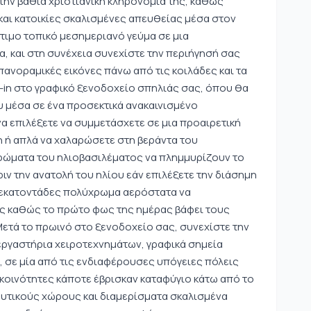
την βαθιά χριστιανική κληρονομιά της, καθώς
και κατοικίες σκαλισμένες απευθείας μέσα στον
τιμο τοπικό μεσημεριανό γεύμα σε μια
, και στη συνέχεια συνεχίστε την περιήγησή σας
νοραμικές εικόνες πάνω από τις κοιλάδες και τα
k-in στο γραφικό ξενοδοχείο σπηλιάς σας, όπου θα
 μέσα σε ένα προσεκτικά ανακαινισμένο
α επιλέξετε να συμμετάσχετε σε μια προαιρετική
 ή απλά να χαλαρώσετε στη βεράντα του
ρώματα του ηλιοβασιλέματος να πλημμυρίζουν το
ιν την ανατολή του ηλίου εάν επιλέξετε την διάσημη
 εκατοντάδες πολύχρωμα αερόστατα να
ς καθώς το πρώτο φως της ημέρας βάφει τους
ετά το πρωινό στο ξενοδοχείο σας, συνεχίστε την
εργαστήρια χειροτεχνημάτων, γραφικά σημεία
, σε μία από τις ενδιαφέρουσες υπόγειες πόλεις
κοινότητες κάποτε έβρισκαν καταφύγιο κάτω από το
ευτικούς χώρους και διαμερίσματα σκαλισμένα