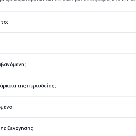
έτο;
αμβανόμενη;
άρκεια της περιοδείας;
όμενο;
της ξενάγησης;