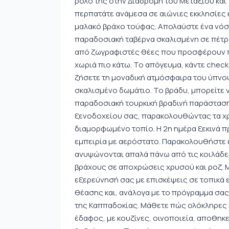
ρόλο της στην Διαδρομή του Μεταξιού και 
περπατάτε ανάμεσα σε αιώνιες εκκλησίες 
μαλακό βράχο τούφας. Απολαύστε ένα νόσ
παραδοσιακή ταβέρνα σκαλισμένη σε πέτρα
από ζωγραφιστές θέες που προσφέρουν πα
χωριά πιο κάτω. Το απόγευμα, κάντε chec
ζήσετε τη μοναδική ατμόσφαιρα του ύπνου
σκαλισμένο δωμάτιο. Το βράδυ, μπορείτε ν
παραδοσιακή τουρκική βραδινή παράσταση
ξενοδοχείου σας, παρακολουθώντας τα χ
διαμορφωμένο τοπίο. Η 2η ημέρα ξεκινά πρ
εμπειρία με αερόστατο. Παρακολουθήστε
ανυψώνονται απαλά πάνω από τις κοιλάδε
βράχους σε αποχρώσεις χρυσού και ροζ. Μ
εξερεύνησή σας με επισκέψεις σε τοπικά 
θέασης και, ανάλογα με το πρόγραμμα σας
της Καππαδοκίας. Μάθετε πώς ολόκληρες 
έδαφος, με κουζίνες, οινοποιεία, αποθηκ