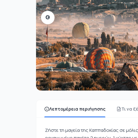
Λεπτομέρεια περιήγησης
Τι να ξ
Ζήστε τη μαγεία της Καππαδοκίας σε μόλις
οργανωμένο πακέτο 2 ημερών, 1 νύχτας με