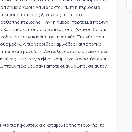
ρα σημεία χωρίς να βιάζονται, αυτή η περιοδεία
μπειρους τοπικούς ξεναγούς και τα πιο
ρούς της περιοχής. Την 1η ημέρα, πάρτε μια πρωινή
ν Καππαδοκία, όπου ο τοπικός σας ξεναγός θα σας
νοδεύσει στην καρδιά της περιοχής. Ξεκινήστε να
ύς βράχων, τις νεράιδες καμινάδες και το τοπίο
Καππαδοκία μοναδική. Ανακαλύψτε αρχαίες εκκλησίες
μημένες με τοιχογραφίες, κρυμμένα μοναστήρια και
λύπτουν πώς ζούσαν κάποτε οι άνθρωποι σε αυτόν
ε για τις ηφαιστειακές καταβολές της περιοχής, το