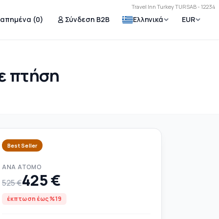
Travel Inn Turkey TURSAB - 12234
γαπημένα (
0
)
Σύνδεση B2B
Ελληνικά
EUR
με πτήση
Best Seller
ΑΝΆ ΆΤΟΜΟ
425 €
525 €
έκπτωση έως %19