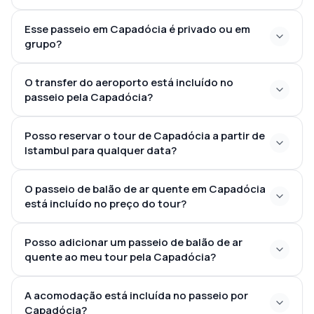
Esse passeio em Capadócia é privado ou em
grupo?
O transfer do aeroporto está incluído no
passeio pela Capadócia?
Posso reservar o tour de Capadócia a partir de
Istambul para qualquer data?
O passeio de balão de ar quente em Capadócia
disponibilidade de
está incluído no preço do tour?
voos, hotéis, guias e passeios
não está
Posso adicionar um passeio de balão de ar
incluído no preço padrão do passeio
quente ao meu tour pela Capadócia?
passeio de balão de ar quente na Capadócia
A acomodação está incluída no passeio por
Capadócia?