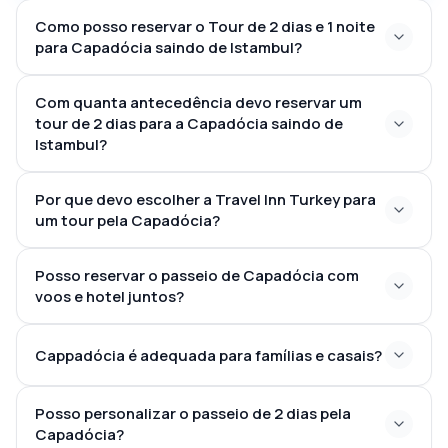
Como posso reservar o Tour de 2 dias e 1 noite
para Capadócia saindo de Istambul?
Travel Inn Turkey
Com quanta antecedência devo reservar um
tour de 2 dias para a Capadócia saindo de
Istambul?
Por que devo escolher a Travel Inn Turkey para
um tour pela Capadócia?
Posso reservar o passeio de Capadócia com
voos e hotel juntos?
tour pela
Cappadócia é adequada para famílias e casais?
Capadócia saindo de Istambul de avião
Posso personalizar o passeio de 2 dias pela
Capadócia?