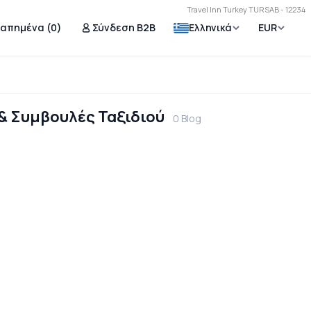
Travel Inn Turkey TURSAB - 12234
γαπημένα (
0
)
Σύνδεση B2B
Ελληνικά
EUR
 & Συμβουλές Ταξιδιού
0 Blog