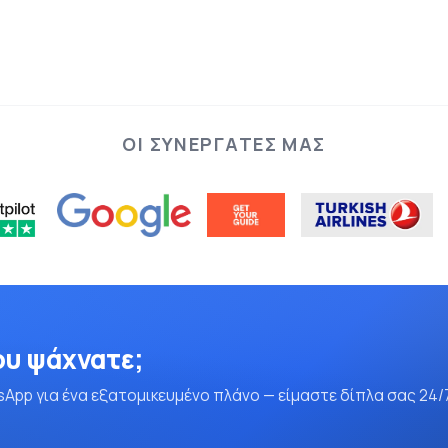
ΟΙ ΣΥΝΕΡΓΆΤΕΣ ΜΑΣ
ου ψάχνατε;
App για ένα εξατομικευμένο πλάνο — είμαστε δίπλα σας 24/7