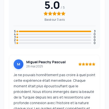
5.0
Basé sur 3 avis
5
3
4
0
3
0
2
0
1
0
Miguel Peachy Pascual
M
28 mai 2025
Je ne pouvais honnêtement pas croire à quel point
cette expérience était merveilleuse. Chaque
moment était plus époustouflant que le
précédent. Nous étions immergés dans la beauté
de la Turquie depuis les airs et ressentions une
profonde connexion avec l'histoire et la nature
chaque jour. Les guides étaient compétents et