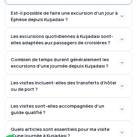
Est-il possible de faire une excursion d'un jour à
Éphèse depuis Kuşadası ?
Ephèse est située à environ 20 minutes de
Les excursions quotidiennes à Kuşadası sont-
Kuşadası
elles adaptées aux passagers de croisières ?
Combien de temps durent généralement les
Bibliothèque de Celsus, le
visiteurs de croisière
excursions d'une journée depuis Kuşadası ?
Grand Théâtre, le Temple d'Hadrien et la Maison de
accostant au port de Kuşadası
la Vierge Marie
de 4 à 8 heures
Les visites incluent-elles des transferts d'hôtel
ou de port ?
Les visites sont-elles accompagnées d'un
un ramassage et un dépôt
guide qualifié ?
Éphèse, la Maison de la Vierge Marie, et le Village de
pratiques depuis votre hébergement ou le terminal
Sirince
de croisière
Quels articles sont essentiels pour ma visite
guides experts
d'une journée à Kuşadası ?