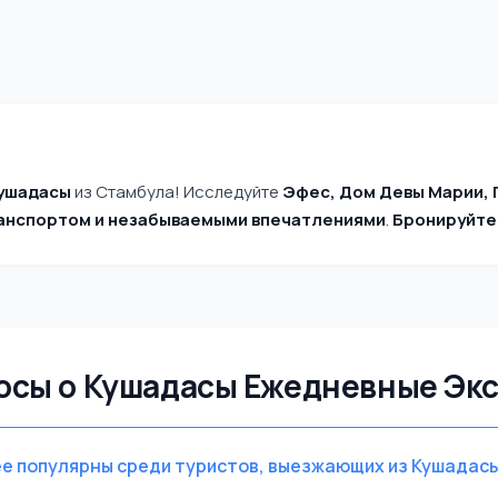
Кушадасы
из Стамбула! Исследуйте
Эфес, Дом Девы Марии, 
анспортом и незабываемыми впечатлениями
.
Бронируйте
осы о Кушадасы Ежедневные Эк
ее популярны среди туристов, выезжающих из Кушадас