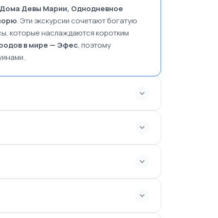
 Дома Девы Марии, Однодневное
 морю
. Эти экскурсии сочетают богатую
асы, которые наслаждаются коротким
родов в мире — Эфес
, поэтому
уинами.
ьса, Великий театр, Храм Адриана и
ющихся в порту Кушадасы