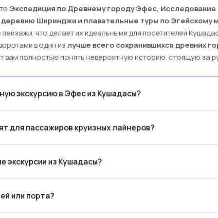
это
Экспедиция по Древнему городу Эфес, Исследование
в деревню Ширинджи и плавательные туры по Эгейскому
е пейзажи, что делает их идеальными для посетителей Кушад
воротами в один из
лучше всего сохранившихся древних го
т вам полностью понять невероятную историю, стоящую за р
ную экскурсию в Эфес из Кушадасы?
 в 20-ти минутах от Кушадасы
ят для пассажиров круизных лайнеров?
Библиотека Цел
круизных пассажиров, пришвартовыва
е экскурсии из Кушадасы?
ей или порта?