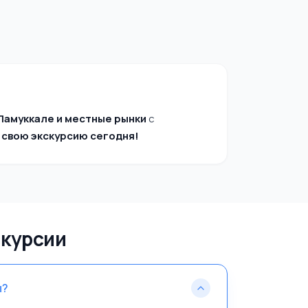
Памуккале и местные рынки
с
 свою экскурсию сегодня!
скурсии
ы?