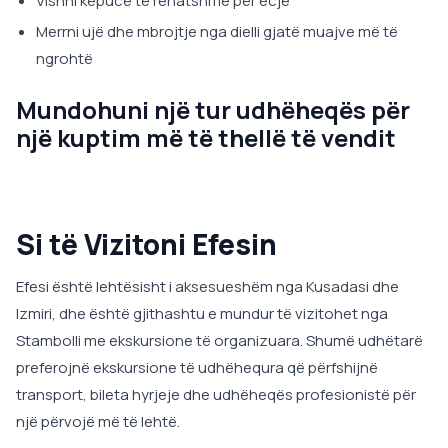
Vishni këpucë të rehatshme për ecje
Merrni ujë dhe mbrojtje nga dielli gjatë muajve më të
ngrohtë
Mundohuni një tur udhëheqës për
një kuptim më të thellë të vendit
Si të Vizitoni Efesin
Efesi është lehtësisht i aksesueshëm nga Kusadasi dhe
Izmiri, dhe është gjithashtu e mundur të vizitohet nga
Stambolli me ekskursione të organizuara. Shumë udhëtarë
preferojnë ekskursione të udhëhequra që përfshijnë
transport, bileta hyrjeje dhe udhëheqës profesionistë për
një përvojë më të lehtë.