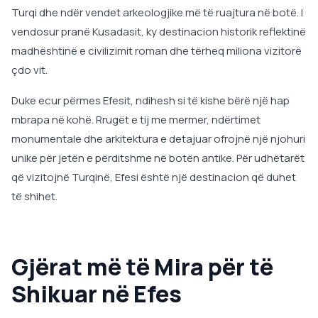
Turqi dhe ndër vendet arkeologjike më të ruajtura në botë. I
vendosur pranë Kusadasit, ky destinacion historik reflektinë
madhështinë e civilizimit roman dhe tërheq miliona vizitorë
çdo vit.
Duke ecur përmes Efesit, ndihesh si të kishe bërë një hap
mbrapa në kohë. Rrugët e tij me mermer, ndërtimet
monumentale dhe arkitektura e detajuar ofrojnë një njohuri
unike për jetën e përditshme në botën antike. Për udhëtarët
që vizitojnë Turqinë, Efesi është një destinacion që duhet
të shihet.
Gjërat më të Mira për të
Shikuar në Efes