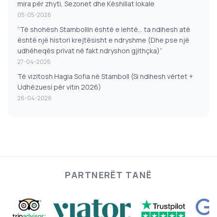
mira për zhyti, Sezonet dhe Këshillat lokale
05-05-2026
“Të shohësh Stambollin është e lehtë… ta ndihesh atë
është një histori krejtësisht e ndryshme (Dhe pse një
udhëheqës privat në fakt ndryshon gjithçka)”
27-04-2026
Të vizitosh Hagia Sofia në Stamboll (Si ndihesh vërtet +
Udhëzuesi për vitin 2026)
26-04-2026
PARTNERËT TANË