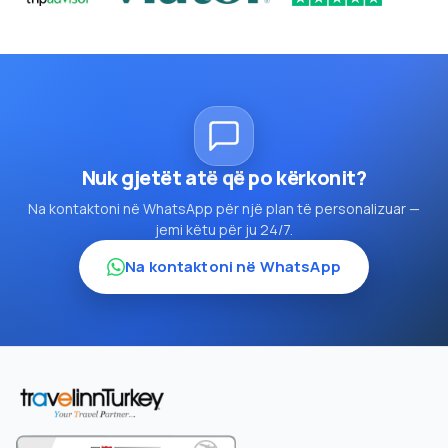
Nuk gjetët atë që po kërkonit?
Na kontaktoni në WhatsApp për një plan të personalizuar —
jemi këtu për ju 24/7.
Na kontaktoni në WhatsApp