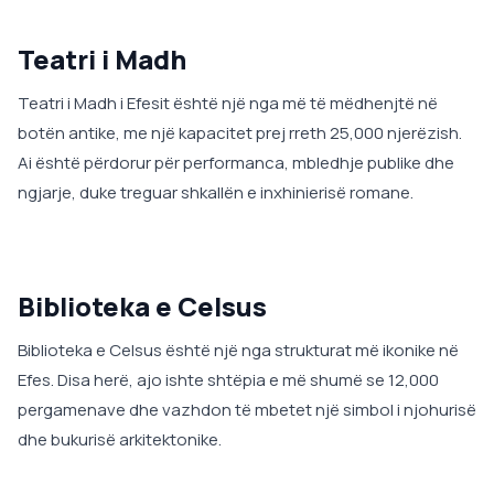
Teatri i Madh
Teatri i Madh i Efesit është një nga më të mëdhenjtë në
botën antike, me një kapacitet prej rreth 25,000 njerëzish.
Ai është përdorur për performanca, mbledhje publike dhe
ngjarje, duke treguar shkallën e inxhinierisë romane.
Biblioteka e Celsus
Biblioteka e Celsus është një nga strukturat më ikonike në
Efes. Disa herë, ajo ishte shtëpia e më shumë se 12,000
pergamenave dhe vazhdon të mbetet një simbol i njohurisë
dhe bukurisë arkitektonike.