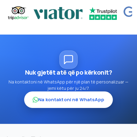
Nuk gjetët atë që po kërkonit?
Na kontaktoni në WhatsApp për një plan të personalizuar —
jemi këtu për ju 24/7.
Na kontaktoni në WhatsApp