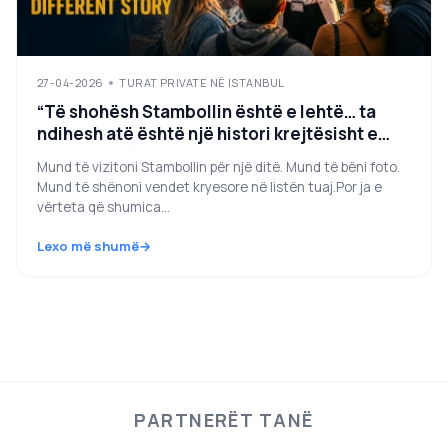
27-04-2026
TURAT PRIVATE NË ISTANBUL
“Të shohësh Stambollin është e lehtë… ta
ndihesh atë është një histori krejtësisht e
ndryshme (Dhe pse një udhëheqës privat në
Mund të vizitoni Stambollin për një ditë. Mund të bëni foto.
fakt ndryshon gjithçka)”
Mund të shënoni vendet kryesore në listën tuaj.Por ja e
vërteta që shumica...
Lexo më shumë
PARTNERËT TANË