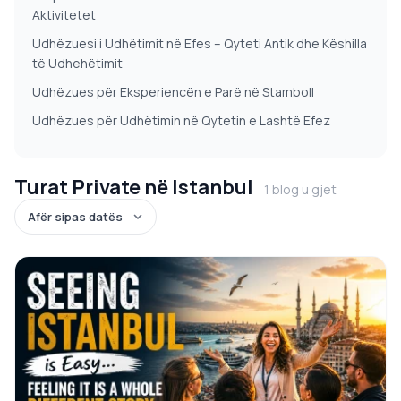
Aktivitetet
Udhëzuesi i Udhëtimit në Efes – Qyteti Antik dhe Këshilla
të Udhehëtimit
Udhëzues për Eksperiencën e Parë në Stamboll
Udhëzues për Udhëtimin në Qytetin e Lashtë Efez
Turat Private në Istanbul
1 blog u gjet