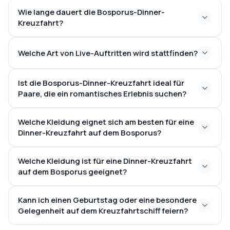
verzauberten osmanischen Ufervillen
Abhol- und
Wie lange dauert die Bosporus-Dinner-
Jedes Denkmal ist nachts wunderschön beleuchtet,
Bringdienste von den Haupt-Hotels in Istanbul
Kreuzfahrt?
was eine ideale Kulisse für Fotografie-Enthusiasten
19:00 und 20:00
bietet
Uhr
ungefähr 3 Stunden
Welche Art von Live-Auftritten wird stattfinden?
20:30 Uhr bis 23:30
Uhr
Ist die Bosporus-Dinner-Kreuzfahrt ideal für
Paare, die ein romantisches Erlebnis suchen?
besonders beliebt bei
Welche Kleidung eignet sich am besten für eine
Paaren
Dinner-Kreuzfahrt auf dem Bosporus?
smart casual
Welche Kleidung ist für eine Dinner-Kreuzfahrt
auf dem Bosporus geeignet?
smart casual
Kann ich einen Geburtstag oder eine besondere
Gelegenheit auf dem Kreuzfahrtschiff feiern?