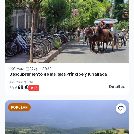
6 Hora
07 ago. 2026
Descubrimiento de las Islas Príncipe y Kınalıada
PRECIO INICIAL
49 €
Detalles
59 €
%17
POPULAR