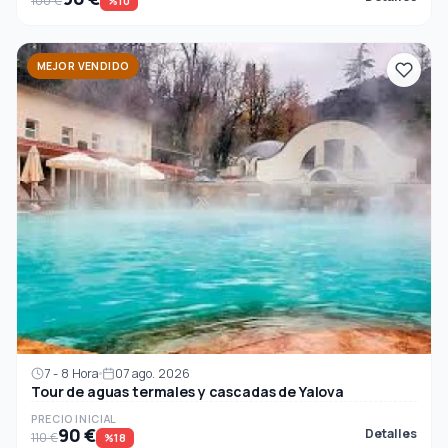
100 €
%10
MEJOR VENDIDO
7 - 8 Hora
07 ago. 2026
Tour de aguas termales y cascadas de Yalova
PRECIO INICIAL
90 €
Detalles
110 €
%18