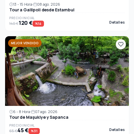
13 - 15 Hora
08 ago. 2026
Tour a Gallipoli desde Estambul
PRECIO INICIAL
120 €
Detalles
140 €
%14
MEJOR VENDIDO
6 - 8 Hora
07 ago. 2026
Tour de Maşukiye y Sapanca
PRECIO INICIAL
45 €
Detalles
65 €
%31