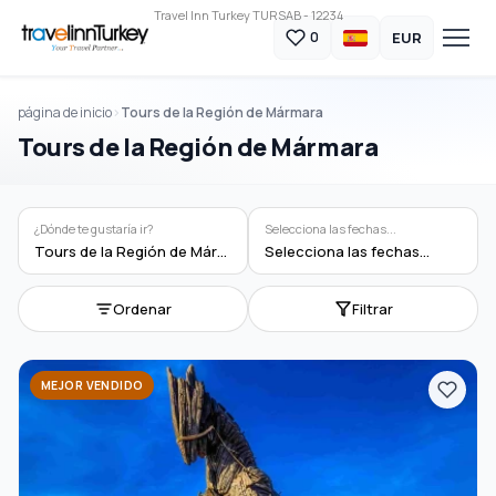
Travel Inn Turkey TURSAB - 12234
EUR
0
página de inicio
Tours de la Región de Mármara
Tours de la Región de Mármara
¿Dónde te gustaría ir?
Selecciona las fechas...
Tours de la Región de Mármara
Selecciona las fechas...
Ordenar
Filtrar
MEJOR VENDIDO