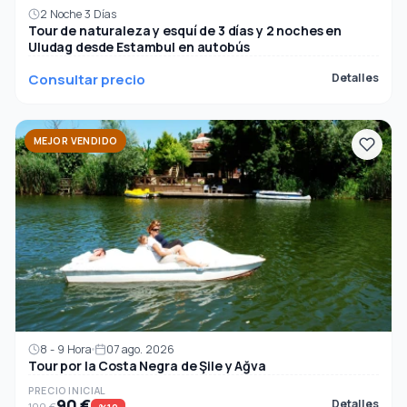
2 Noche 3 Días
Tour de naturaleza y esquí de 3 días y 2 noches en
Uludag desde Estambul en autobús
Consultar precio
Detalles
MEJOR VENDIDO
8 - 9 Hora
07 ago. 2026
Tour por la Costa Negra de Şile y Ağva
PRECIO INICIAL
90 €
Detalles