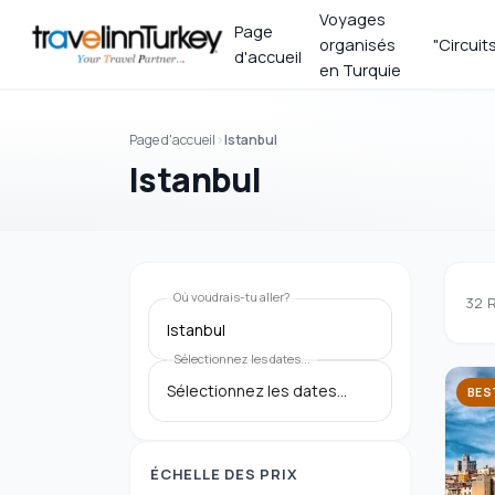
Voyages
Page
organisés
"Circuit
d'accueil
en Turquie
Page d'accueil
Istanbul
Istanbul
Où voudrais-tu aller?
32
R
Istanbul
Sélectionnez les dates...
BES
ÉCHELLE DES PRIX