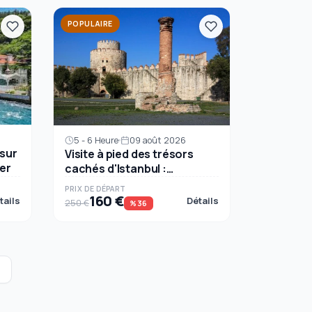
POPULAIRE
5 - 6 Heure
09 août 2026
 sur
Visite à pied des trésors
er
cachés d'Istanbul :
Découvrez des quartiers
PRIX ​​DE DÉPART
secrets
160 €
tails
Détails
250 €
%36
›