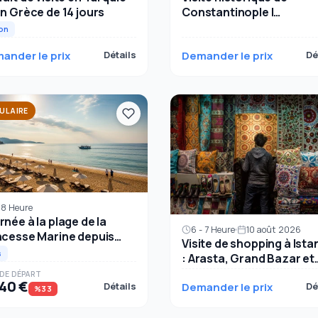
Constantinople |
en Grèce de 14 jours
Monuments byzantins e
on
ottomans d'Istanbul
ander le prix
Détails
Demander le prix
Dé
ULAIRE
- 8 Heure
rnée à la plage de la
6 - 7 Heure
10 août 2026
ncesse Marine depuis
Visite de shopping à Ista
nbul : soleil et mer
s
: Arasta, Grand Bazar et
Eminonu
​​DE DÉPART
40 €
Détails
Demander le prix
Dé
%33