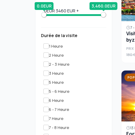
0.0EUR
3,460.0EUR
0EUR
3460 EUR +
7 
Vis
Durée de la visite
byz
d'I
1 Heure
PRIX 
180 
2 Heure
2 - 3 Heure
3 Heure
POP
5 Heure
5 - 6 Heure
6 Heure
6 - 7 Heure
7 Heure
7 - 8 Heure
13
For