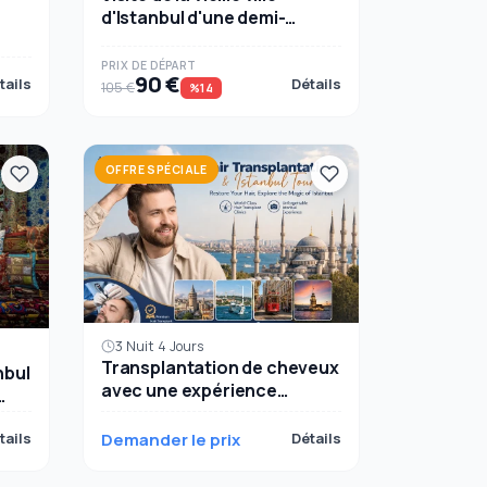
d'Istanbul d'une demi-
journée : palais de
t
Dolmabahçe, petite Sainte-
PRIX ​​DE DÉPART
90 €
Sophi...
tails
Détails
105 €
%14
OFFRE SPÉCIALE
3 Nuit 4 Jours
Transplantation de cheveux
nbul
avec une expérience
exclusive à Istanbul en 4
jours, 3 nuits
tails
Demander le prix
Détails