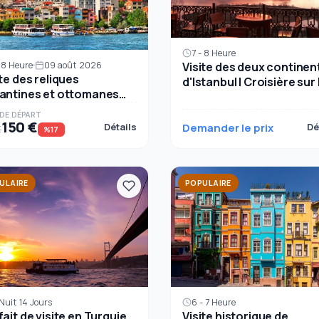
7 - 8 Heure
Visite des deux continen
- 8 Heure
09 août 2026
ite des reliques
d'Istanbul | Croisière sur 
antines et ottomanes
Bosphore et guide privé
stanbul
(Asie & Europe)
​​DE DÉPART
150 €
Détails
Demander le prix
Dé
€
%17
ULAIRE
POPULAIRE
6 - 7 Heure
 Nuit 14 Jours
Visite historique de
fait de visite en Turquie