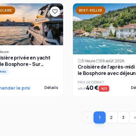
ULAIRE
BEST-SELLER
Heure
isière privée en yacht
3 Heure
09 août 2026
 le Bosphore - Sur
Croisière de l'après-midi
ure pour des
teau
le Bosphore avec déjeun
nements spéciaux
PRIX ​​DE DÉPART
40 €
ander le prix
Détails
Dé
45 €
%11
‹
1
2
3