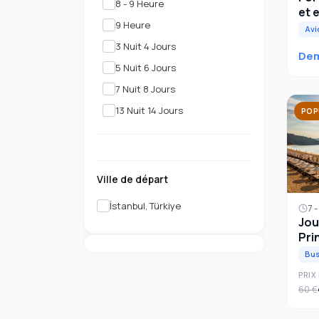
8 - 9 Heure
et 
9 Heure
Avi
3 Nuit 4 Jours
Dem
5 Nuit 6 Jours
7 Nuit 8 Jours
13 Nuit 14 Jours
POP
Ville de départ
İstanbul, Türkiye
7 
Jou
Pri
Ista
Bu
PRIX 
60 €