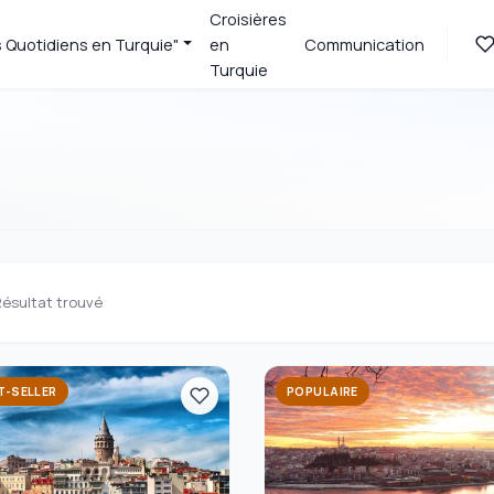
Croisières
s Quotidiens en Turquie"
en
Communication
Turquie
ésultat trouvé
T-SELLER
POPULAIRE