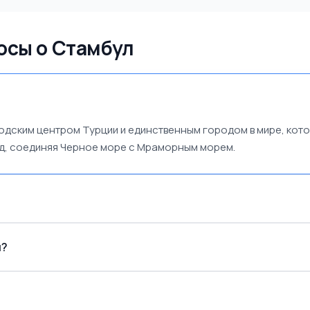
осы о Стамбул
дским центром Турции и единственным городом в мире, котор
од, соединяя Черное море с Мраморным морем.
л?