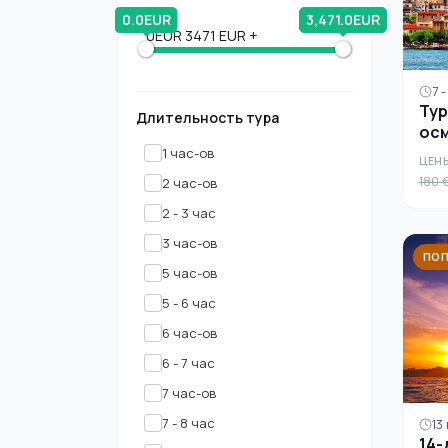
0.0EUR
3,471.0EUR
0EUR
3471 EUR +
7 -
Тур
Длительность тура
осм
Ст
1 час-ов
ЦЕН
180 
2 час-ов
2 - 3 час
3 час-ов
ПОП
5 час-ов
5 - 6 час
6 час-ов
6 - 7 час
7 час-ов
7 - 8 час
13
14-