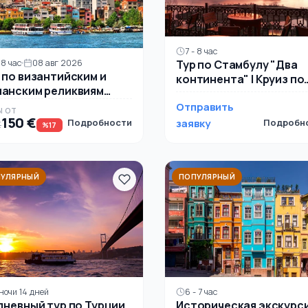
7 - 8 час
Тур по Стамбулу "Два
 8 час
08 авг 2026
 по византийским и
континента" | Круиз по
анским реликвиям
Босфору и частный гид
амбула
Отправить
(Азия и Европа)
Ы ОТ
150 €
Подробности
заявку
Подробн
€
%17
УЛЯРНЫЙ
ПОПУЛЯРНЫЙ
6 - 7 час
 ночи 14 дней
Историческая экскурс
дневный тур по Турции