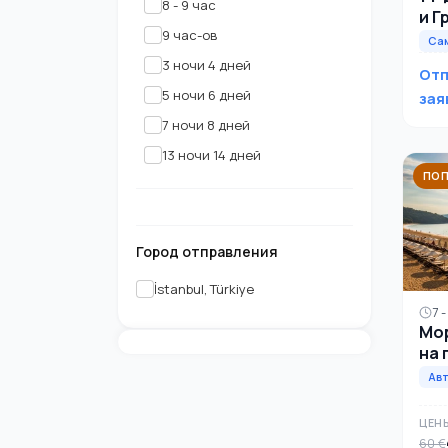
8 - 9 час
и Г
9 час-ов
Са
3 ночи 4 дней
Отп
5 ночи 6 дней
зая
7 ночи 8 дней
13 ночи 14 дней
ПОП
Город отправления
İstanbul, Türkiye
7 -
Мор
на 
сол
Ав
ЦЕН
60 €