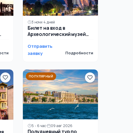
3 ночи 4 дней
Билет на вход в
Археологический музей
Стамбула и аудиогид
Отправить
ости
заявку
Подробности
ПОПУЛЯРНЫЙ
5 - 6 час
09 авг 2026
Полудневный тур по
ия