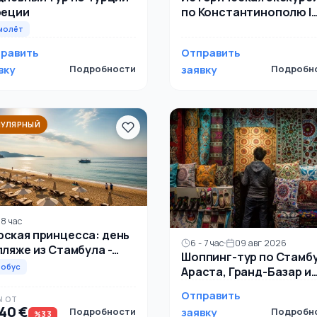
по Константинополю |
реции
Византийские и
молёт
османские
равить
Отправить
достопримечательнос
вку
Подробности
заявку
Подробн
Стамбула
УЛЯРНЫЙ
 8 час
ская принцесса: день
6 - 7 час
09 авг 2026
пляже из Стамбула -
Шоппинг-тур по Стамбу
нце и море
тобус
Араста, Гранд-Базар и
Эминеню
Отправить
Ы ОТ
40 €
Подробности
заявку
Подробн
%33