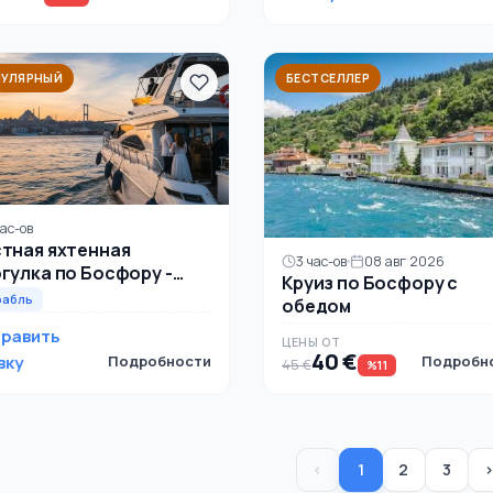
УЛЯРНЫЙ
БЕСТСЕЛЛЕР
час-ов
тная яхтенная
3 час-ов
08 авг 2026
гулка по Босфору -
Круиз по Босфору с
отовлена на заказ для
рабль
обедом
обых событий
равить
ЦЕНЫ ОТ
40 €
вку
Подробности
Подробн
45 €
%11
‹
1
2
3