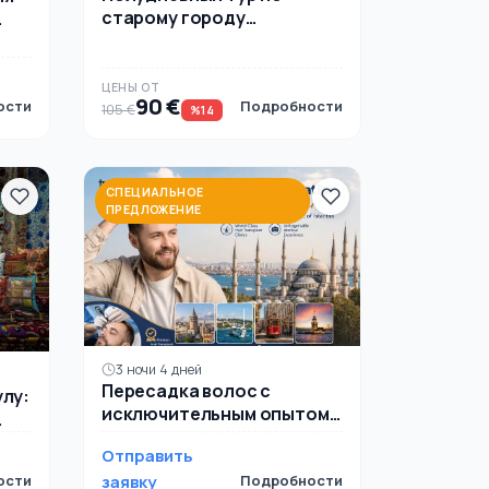
старому городу
Стамбула: дворец
Долмабахче, Малая Айя-
София и мечеть
ти
ЦЕНЫ ОТ
90 €
ости
Подробности
Сулеймание
105 €
%14
СПЕЦИАЛЬНОЕ
ПРЕДЛОЖЕНИЕ
3 ночи 4 дней
Пересадка волос с
лу:
исключительным опытом в
Стамбуле за 4 дня и 3 ночи
Отправить
ости
заявку
Подробности