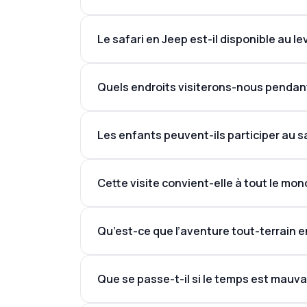
Le safari en Jeep est-il disponible au le
Quels endroits visiterons-nous pendant 
Les enfants peuvent-ils participer au s
La Vallée de l’Amour
La Vallée des Roses
La Vallée Rouge
Cette visite convient-elle à tout le mon
La Vallée de l’Épée
La Vallée des Pigeons
Panorama d’Ortahisar
Qu’est-ce que l’aventure tout-terrain 
Des sentiers hors route secrets
Des points de vue sur les montgolfières au le
Que se passe-t-il si le temps est mauva