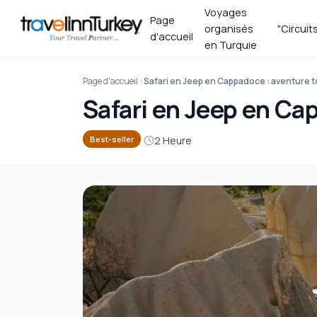
Voyages
Page
organisés
"Circuit
d'accueil
en Turquie
Page d'accueil
Safari en Jeep en Cappadoce : aventure t
Safari en Jeep en Ca
2 Heure
Best-seller