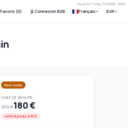
Travel Inn Turkey TURSAB - 12234
Favoris (
0
)
Connexion B2B
Français
EUR
ain
Best-seller
CHEF DE GROUPE
180 €
200 €
remise jusqu'à %10