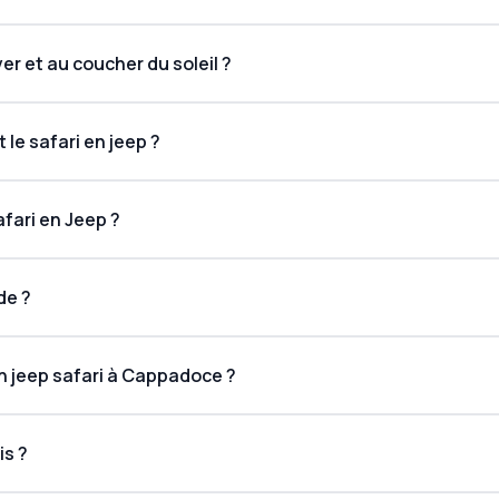
ver et au coucher du soleil ?
le safari en jeep ?
afari en Jeep ?
de ?
en jeep safari à Cappadoce ?
ver du soleil
is ?