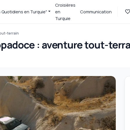
Croisières
s Quotidiens en Turquie"
en
Communication
Turquie
out-terrain
ppadoce : aventure tout-terr