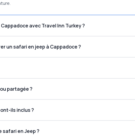
nture.
à Cappadoce avec Travel Inn Turkey ?
ver un safari en jeep à Cappadoce ?
ectionnés
ntemps (avril–juin)
l’automne (septembre–novembre)
e ou partagée ?
privées
partagées
ont-ils inclus ?
e safari en Jeep ?