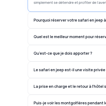
simplement se détendre et profiter de l’ave
Pourquoi réserver votre safari en jeep 
Quel est le meilleur moment pour réser
Chauffeurs locaux expérimentés
Itinéraires tout-terrain soigneusement sél
le pri
Véhicules 4x4 fiables
Qu'est-ce que je dois apporter ?
Options de réservation flexibles
Assistance clientèle dédiée
Réservation en ligne sécurisée
Le safari en jeep est-il une visite privé
Appareil photo ou smartphone
Sites photo remarquables le long du trajet
Lunettes de soleil
Crème solaire
La prise en charge et le retour à l'hôtel s
Chaussures confortables
Veste légère
Eau potable
Puis-je voir les montgolfières pendant l