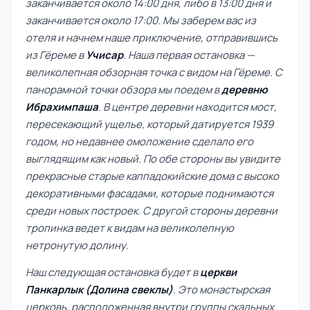
заканчивается около 14:00 дня, либо в 13:00 дня и
заканчивается около 17:00. Мы заберем вас из
отеля и начнем наше приключение, отправившись
из Гёреме в
Учисар
. Наша первая остановка —
великолепная обзорная точка с видом на Гёреме. С
панорамной точки обзора мы поедем в
деревню
Ибрахимпаша
. В центре деревни находится мост,
пересекающий ущелье, который датируется 1939
годом, но недавнее омоложение сделало его
выглядящим как новый. По обе стороны вы увидите
прекрасные старые каппадокийские дома с высоко
декоративными фасадами, которые поднимаются
среди новых построек. С другой стороны деревни
тропинка ведет к видам на великолепную
нетронутую долину.
Наш следующая остановка будет в
церкви
Панкарлык (Долина свеклы)
. Это монастырская
церковь, расположенная внутри группы скальных