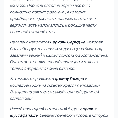
конусов. Плоский потолок церкви все еще
полностью покрыт фресками, в которых
преобладают красные и зеленые цвета, как и
верхняя часть малой апсиды и большие части
северной и южной стен.
Недалеко находится
церковь Сарыджа
, которая
была обнаружена совсем недавно (она была под
завалами земли) и была полностью восстановлена.
Она стоит в великолепной изоляции и открыта
только с апреля по конец октября.
Затем мы отправимся в
долину Гомеда
и
исследуем одну из скрытых красот Каппадокии.
Эта долина считается самой зеленой долиной
Каппадокии
Нашей последней остановкой будет
деревня
Мустафапаша
, бывший греческий город, в котором