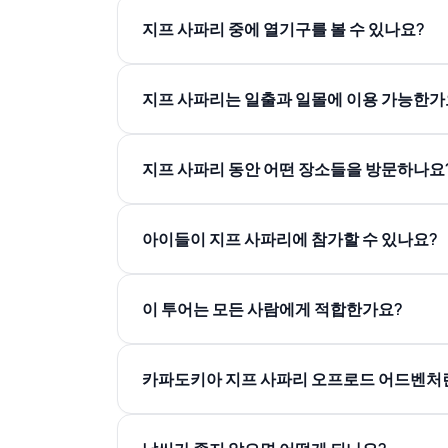
가벼운 재킷
마실 물
지프 사파리 중에 열기구를 볼 수 있나요?
지프 사파리는 일출과 일몰에 이용 가능한가
지프 사파리 동안 어떤 장소들을 방문하나요
아이들이 지프 사파리에 참가할 수 있나요?
러브 밸리
로즈 밸리
레드 밸리
이 투어는 모든 사람에게 적합한가요?
소드 밸리
피전 밸리
오르타히사르 파노라마
카파도키아 지프 사파리 오프로드 어드벤처
비밀 오프로드 트레일
일출 시 열기구 전망대