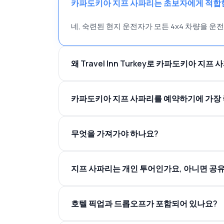
카파도키아 지프 사파리는 초보자에게 적합
네, 숙련된 현지 운전자가 모든 4x4 차량을 
왜 Travel Inn Turkey로 카파도키아 지
카파도키아 지프 사파리를 예약하기에 가장 
숙련된 현지 운전자
엄선된 오프로드 경로
봄(4월–6월)
가을(9월–11
신뢰할 수 있는 4x4 차량
무엇을 가져가야 하나요?
유연한 예약 옵션
전담 고객 지원
안전한 온라인 예약
지프 사파리는 개인 투어인가요, 아니면 공
카메라 또는 스마트폰
여정 중 눈길을 끄는 사진 명소
선글라스
프라이빗
공유
자외선 차단제
호텔 픽업과 드롭오프가 포함되어 있나요?
편안한 신발