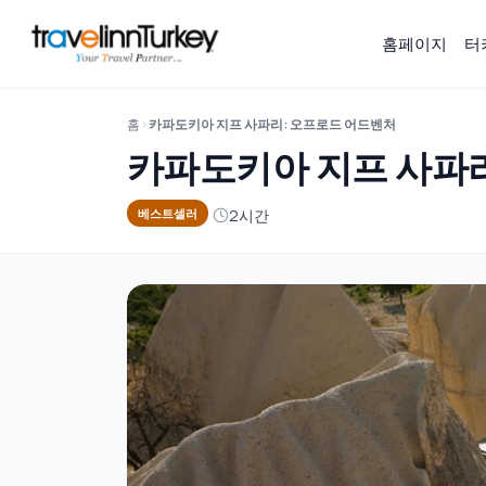
홈페이지
터
홈
카파도키아 지프 사파리: 오프로드 어드벤처
카파도키아 지프 사파
2시간
베스트셀러